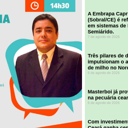
A Embrapa Capr
(Sobral/CE) é re
em sistemas de 
Semiárido.
7 de agosto de 2026
​Três pilares de
impulsionam o a
de milho no Nor
6 de agosto de 2026
Masterboi já pr
na pecuária cea
6 de agosto de 2026
Com investiment
Ceará ganha cent