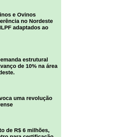
inos e Ovinos
ferência no Nordeste
ILPF adaptados ao
 demanda estrutural
vanço de 10% na área
deste.
ovoca uma revolução
rense
o de R$ 6 milhões,
ro para certificação