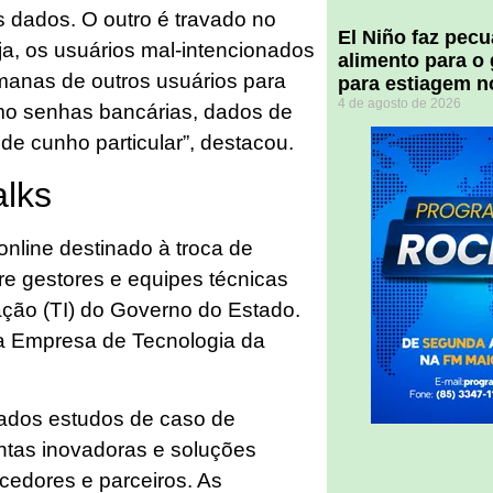
s dados. O outro é travado no
El Niño faz pec
ja, os usuários mal-intencionados
alimento para o
manas de outros usuários para
para estiagem n
4 de agosto de 2026
omo senhas bancárias, dados de
e cunho particular”, destacou.
alks
nline destinado à troca de
re gestores e equipes técnicas
ação (TI) do Governo do Estado.
da Empresa de Tecnologia da
dados estudos de caso de
ntas inovadoras e soluções
ecedores e parceiros. As