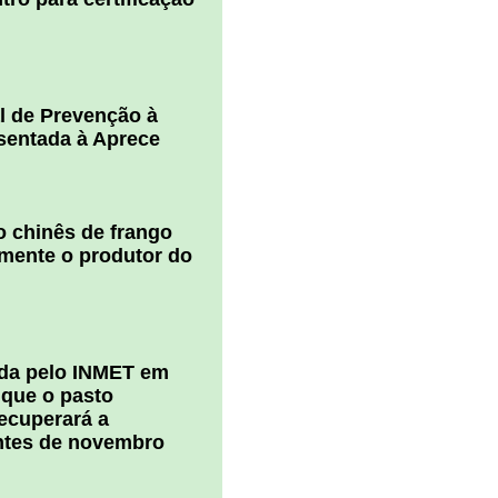
l de Prevenção à
esentada à Aprece
 chinês de frango
amente o produtor do
ada pelo INMET em
 que o pasto
ecuperará a
ntes de novembro