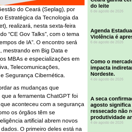
do leite
Gestão do Ceará (Seplag), por
6 de agosto de 2026
 Estratégica da Tecnologia da
, realizará, nesta sexta-feira
Agenda Estadua
o do “CE Gov Talks”, com o tema
Violência é apr
empos de IA”. O encontro será
6 de agosto de 2026
, mestrando em Big Data e
rsos MBAs e especializações em
​Como o mercado
tiva, Telecomunicações,
impacta indiret
Nordeste.
l e Segurança Cibernética.
4 de agosto de 2026
bordar as mudanças que
e que a ferramenta ChatGPT foi
A seca confirm
 que aconteceu com a segurança
agosto significa
ressecado não r
omo os órgãos têm se
produtividade a
ligência artificial abrem novos
4 de agosto de 2026
 dados. O primeiro deles está na