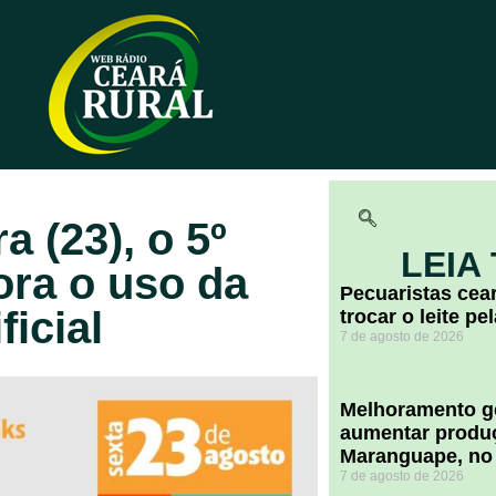
a (23), o 5º
LEIA
ora o uso da
Pecuaristas ce
ficial
trocar o leite pe
7 de agosto de 2026
Melhoramento ge
aumentar produç
Maranguape, no
7 de agosto de 2026