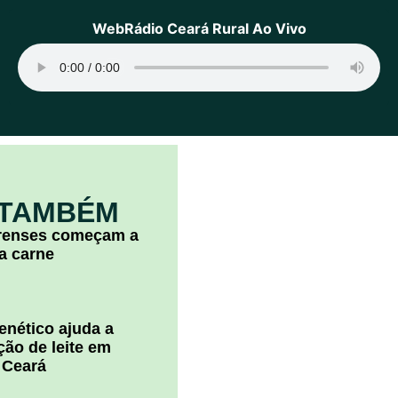
WebRádio Ceará Rural Ao Vivo
 TAMBÉM
arenses começam a
la carne
nético ajuda a
ão de leite em
 Ceará