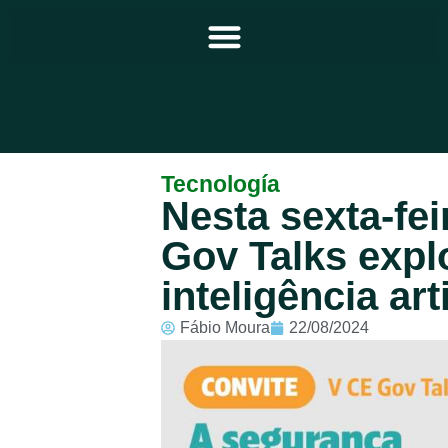
Principal
Tecnología
Nesta sexta-feir
Notícias
Gov Talks expl
Programação
inteligência arti
Equipe
Fábio Moura
22/08/2024
Contato
Sobre