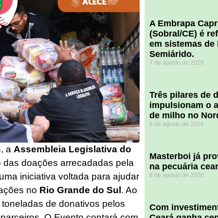
A Embrapa Capr
(Sobral/CE) é re
em sistemas de 
Semiárido.
7 de agosto de 2026
​Três pilares de
impulsionam o a
de milho no Nor
6 de agosto de 2026
n, a
Assembleia Legislativa do
Masterboi já pr
 das doações arrecadadas pela
na pecuária cea
 uma iniciativa voltada para ajudar
6 de agosto de 2026
dações no
Rio Grande do Sul
. Ao
 toneladas de donativos pelos
Com investiment
parceiros. O Evento contará com
Ceará ganha cent