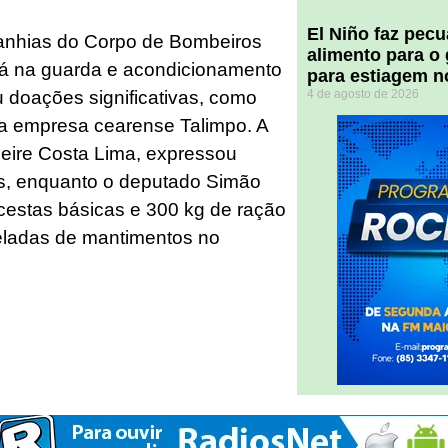
El Niño faz pec
anhias do Corpo de Bombeiros
alimento para o
eará na guarda e acondicionamento
para estiagem n
4 de agosto de 2026
eu doações significativas, como
da empresa cearense Talimpo. A
eire Costa Lima, expressou
as, enquanto o deputado Simão
cestas básicas e 300 kg de ração
neladas de mantimentos no