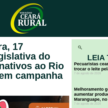
ra, 17
islativa do
LEIA
nativos ao Rio
Pecuaristas ce
trocar o leite pe
 em campanha
7 de agosto de 2026
Melhoramento ge
aumentar produç
Maranguape, no
7 de agosto de 2026