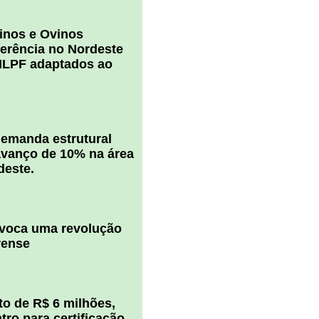
inos e Ovinos
ferência no Nordeste
ILPF adaptados ao
 demanda estrutural
vanço de 10% na área
deste.
ovoca uma revolução
rense
o de R$ 6 milhões,
ro para certificação