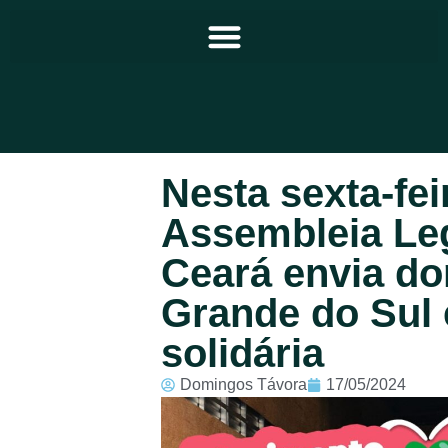
Principal
Nesta sexta-fei
Notícias
Assembleia Leg
Programação
Ceará envia do
Equipe
Grande do Sul
Contato
solidária
Sobre
Domingos Távora
17/05/2024