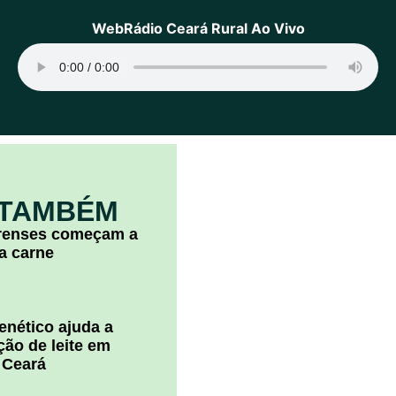
WebRádio Ceará Rural Ao Vivo
 TAMBÉM
arenses começam a
la carne
nético ajuda a
ão de leite em
 Ceará