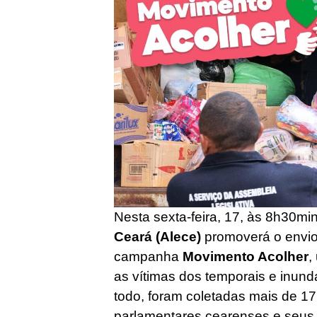
Nesta sexta-feira, 17, às 8h30mi
Ceará (Alece)
promoverá o envio
campanha
Movimento Acolher
,
as vítimas dos temporais e inun
todo, foram coletadas mais de 17
parlamentares cearenses e seus 