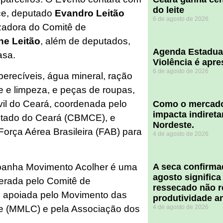
do leite
ce, deputado
Evandro Leitão
6 de agosto de 2026
izadora do Comitê de
ane Leitão
, além de deputados,
Agenda Estadua
asa.
Violência é apr
6 de agosto de 2026
perecíveis, água mineral, ração
ne e limpeza, e peças de roupas,
vil do Ceará, coordenada pelo
​Como o mercado
impacta indiret
Estado do Ceará (CBMCE), e
Nordeste.
orça Aérea Brasileira (FAB) para
4 de agosto de 2026
ampanha Movimento Acolher é uma
A seca confirm
agosto significa
erada pelo Comitê de
ressecado não r
e apoiada pelo Movimento das
produtividade a
se (MMLC) e pela Associação dos
4 de agosto de 2026