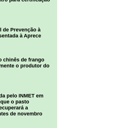
l de Prevenção à
esentada à Aprece
 chinês de frango
amente o produtor do
ada pelo INMET em
 que o pasto
ecuperará a
ntes de novembro