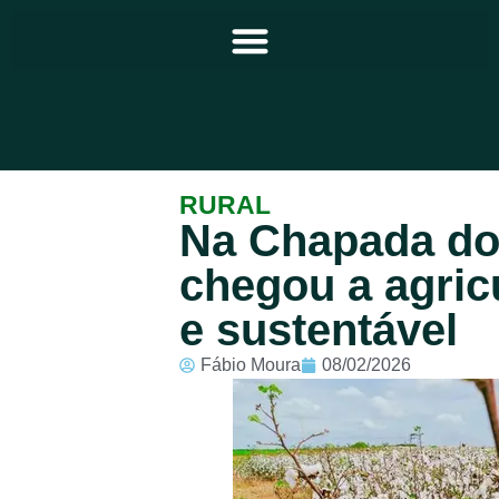
Principal
RURAL
Na Chapada do 
Notícias
chegou a agric
Programação
e sustentável
Equipe
Fábio Moura
08/02/2026
Contato
Sobre