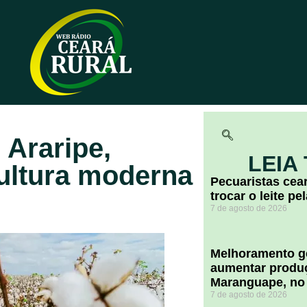
Araripe,
LEIA
ultura moderna
Pecuaristas ce
trocar o leite pe
7 de agosto de 2026
Melhoramento ge
aumentar produç
Maranguape, no
7 de agosto de 2026