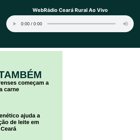
WebRádio Ceará Rural Ao Vivo
 TAMBÉM
arenses começam a
la carne
nético ajuda a
ão de leite em
 Ceará