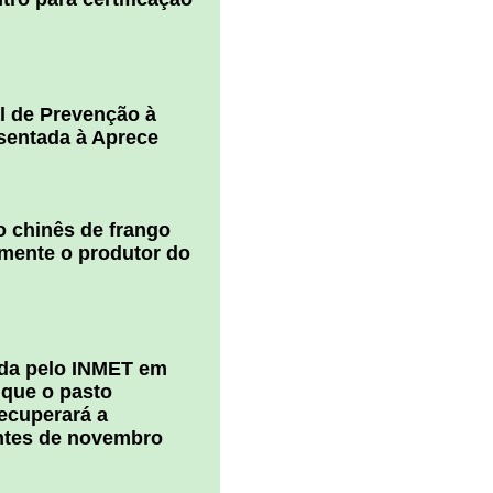
l de Prevenção à
esentada à Aprece
 chinês de frango
amente o produtor do
ada pelo INMET em
 que o pasto
ecuperará a
ntes de novembro