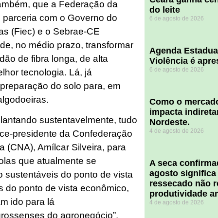
, também, que a Federação da
do leite
m parceria com o Governo do
6 de agosto de 2026
as (Fiec) e o Sebrae-CE
de, no médio prazo, transformar
Agenda Estadua
ão de fibra longa, de alta
Violência é apr
6 de agosto de 2026
hor tecnologia. Lá, já
 preparação do solo para, em
algodoeiras.
​Como o mercado
impacta indiret
lantando sustentavelmente, tudo
Nordeste.
4 de agosto de 2026
vice-presidente da Confederação
a (CNA), Amílcar Silveira, para
las que atualmente se
A seca confirm
agosto significa
 sustentáveis do ponto de vista
ressecado não r
is do ponto de vista econômico,
produtividade a
m ido para lá
4 de agosto de 2026
grossenses do agronegócio”.