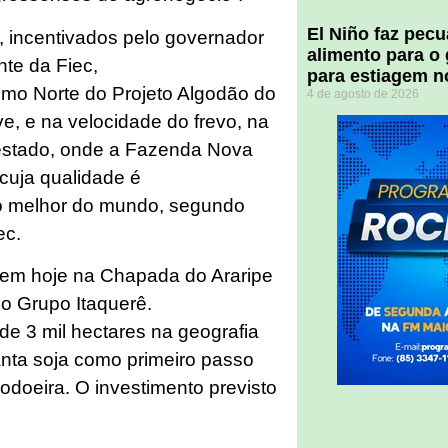
El Niño faz pec
e, incentivados pelo governador
alimento para o
nte da Fiec,
para estiagem n
mo Norte do Projeto Algodão do
4 de agosto de 2026
, e na velocidade do frevo, na
estado, onde a Fazenda Nova
cuja qualidade é
 o melhor do mundo, segundo
iec.
zem hoje na Chapada do Araripe
a o Grupo Itaquerê.
e 3 mil hectares na geografia
anta soja como primeiro passo
odoeira. O investimento previsto