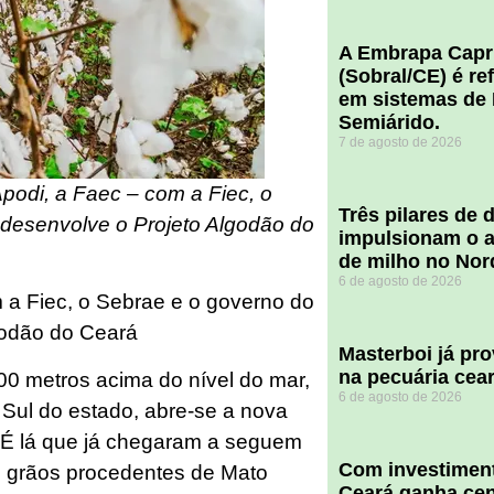
A Embrapa Capr
(Sobral/CE) é re
em sistemas de 
Semiárido.
7 de agosto de 2026
podi, a Faec – com a Fiec, o
​Três pilares de
desenvolve o Projeto Algodão do
impulsionam o a
de milho no Nor
6 de agosto de 2026
 a Fiec, o Sebrae e o governo do
godão do Ceará
Masterboi já pr
na pecuária cea
0 metros acima do nível do mar,
6 de agosto de 2026
o Sul do estado, abre-se a nova
á. É lá que já chegaram a seguem
Com investiment
 grãos procedentes de Mato
Ceará ganha cent