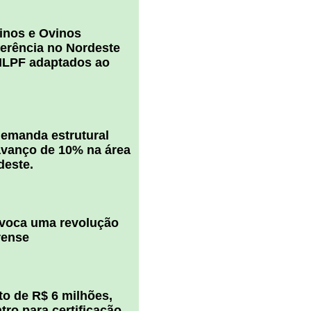
inos e Ovinos
ferência no Nordeste
ILPF adaptados ao
 demanda estrutural
vanço de 10% na área
deste.
ovoca uma revolução
rense
o de R$ 6 milhões,
ro para certificação