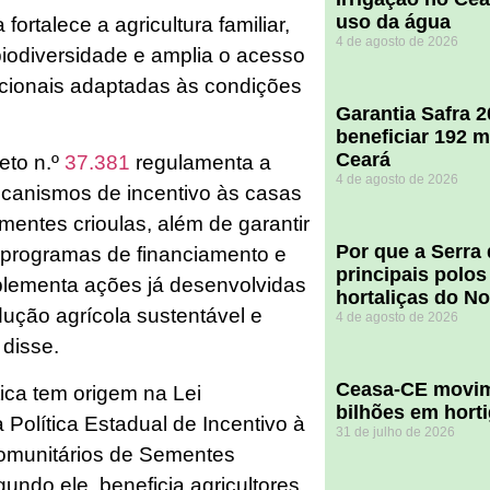
uso da água
ortalece a agricultura familiar,
4 de agosto de 2026
biodiversidade e amplia o acesso
icionais adaptadas às condições
Garantia Safra 
beneficiar 192 m
Ceará
eto n.º
37.381
regulamenta a
4 de agosto de 2026
ecanismos de incentivo às casas
entes crioulas, além de garantir
Por que a Serra
 programas de financiamento e
principais polos
omplementa ações já desenvolvidas
hortaliças do N
dução agrícola sustentável e
4 de agosto de 2026
 disse.
Ceasa-CE movim
ica tem origem na Lei
bilhões em hort
 Política Estadual de Incentivo à
31 de julho de 2026
munitários de Sementes
gundo ele, beneficia agricultores