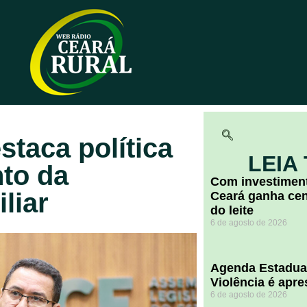
staca política
LEIA
nto da
Com investiment
liar
Ceará ganha cent
do leite
6 de agosto de 2026
Agenda Estadua
Violência é apr
6 de agosto de 2026