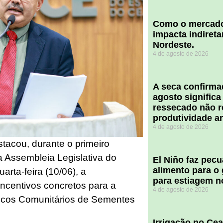
​Como o mercado
impacta indiret
Nordeste.
4 de agosto de 2026
A seca confirm
agosto significa
ressecado não r
produtividade a
4 de agosto de 2026
tacou, durante o primeiro
a Assembleia Legislativa do
El Niño faz pec
alimento para o
arta-feira (10/06), a
para estiagem n
ncentivos concretos para a
4 de agosto de 2026
ancos Comunitários de Sementes
Irrigação no Ce