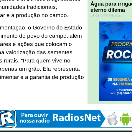
Água para irriga
munidades tradicionais,
eterno dilema
tar e a produção no campo.
31 de julho de 2026
lamentação, o Governo do Estado
vimento do povo do campo, além
iliares e ações que colocam o
na valorização das sementes
s rurais. “Para quem vive no
apenas um grão. Ela representa
alimentar e a garantia de produção