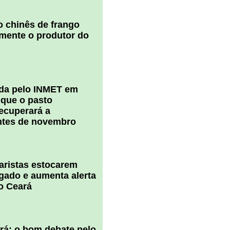
 chinês de frango
amente o produtor do
ada pelo INMET em
 que o pasto
ecuperará a
ntes de novembro
uaristas estocarem
 gado e aumenta alerta
o Ceará
ará: o bom debate pelo