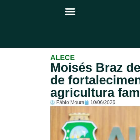
Principal
ALECE
Moisés Braz de
Notícias
de fortalecime
Programação
agricultura fami
Equipe
Fábio Moura
10/06/2026
Contato
Sobre