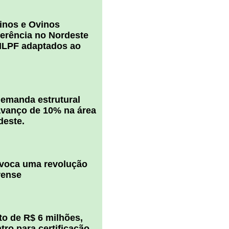
inos e Ovinos
ferência no Nordeste
ILPF adaptados ao
 demanda estrutural
vanço de 10% na área
deste.
ovoca uma revolução
rense
o de R$ 6 milhões,
ro para certificação