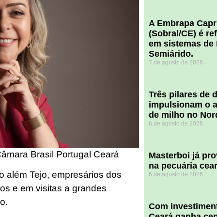
A Embrapa Capr
(Sobral/CE) é re
em sistemas de 
Semiárido.
7 de agosto de 2026
​Três pilares de
impulsionam o a
de milho no Nor
6 de agosto de 2026
Câmara Brasil Portugal Ceará
Masterboi já pr
na pecuária cea
no além Tejo, empresários dos
6 de agosto de 2026
os e em visitas a grandes
o.
Com investiment
Ceará ganha cent