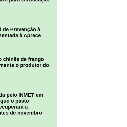
l de Prevenção à
esentada à Aprece
 chinês de frango
amente o produtor do
ada pelo INMET em
 que o pasto
ecuperará a
ntes de novembro