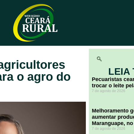
agricultores
LEIA
ra o agro do
Pecuaristas ce
trocar o leite pe
7 de agosto de 2026
Melhoramento ge
aumentar produç
Maranguape, no
7 de agosto de 2026