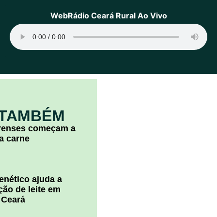
WebRádio Ceará Rural Ao Vivo
 TAMBÉM
arenses começam a
la carne
nético ajuda a
ão de leite em
 Ceará