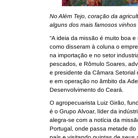
No Além Tejo, coração da agricu
alguns dos mais famosos vinhos
“A ideia da missão é muito boa e 
como disseram à coluna o empres
na importação e no setor industr
pescados, e Rômulo Soares, adv
e presidente da Câmara Setorial
e em operação no âmbito da Ade
Desenvolvimento do Ceará.
O agropecuarista Luiz Girão, fun
é o Grupo Alvoar, líder da indústr
alegra-se com a notícia da missã
Portugal, onde passa metade do a
país e visitando quintas de seus 