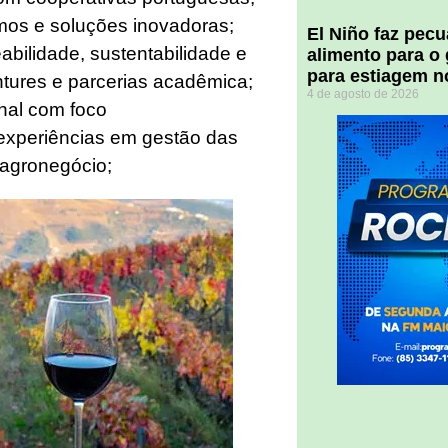
mos e soluções inovadoras;
El Niño faz pec
abilidade, sustentabilidade e
alimento para o
para estiagem n
entures e parcerias acadêmica;
4 de agosto de 2026
onal com foco
experiências em gestão das
 agronegócio;