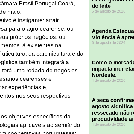
Câmara Brasil Portugal Ceará,
do leite
 de maio,
6 de agosto de 2026
ivo é instigante: atrair
esa para o agro cearense, ou
Agenda Estadua
eus próprios negócios, ou
Violência é apr
6 de agosto de 2026
mentos já existentes na
uticultura, da carcinicultura e da
ogística também integrará a
​Como o mercado
impacta indiret
a, terá uma rodada de negócios
Nordeste.
resários cearenses e
4 de agosto de 2026
ar experiências e,
mentos nos seus respectivos
A seca confirm
agosto significa
ressecado não r
os objetivos específicos da
produtividade a
nologias aplicáveis ao semiárido
4 de agosto de 2026
com cooperativas portuguesas;