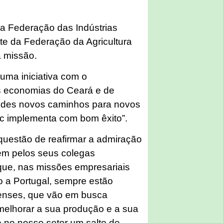
da Federação das Indústrias
ente da Federação da Agricultura
 à missão.
uma iniciativa com o
as economias do Ceará e de
tudes novos caminhos para novos
ec implementa com bom êxito”.
 questão de reafirmar a admiração
em pelos seus colegas
 que, nas missões empresariais
 a Portugal, sempre estão
renses, que vão em busca
melhorar a sua produção e a sua
o no nosso setor um salto de