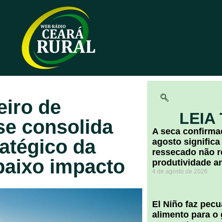
eiro de
LEIA
se consolida
A seca confirm
ratégico da
agosto significa
ressecado não r
 baixo impacto
produtividade a
4 de agosto de 2026
El Niño faz pec
alimento para o