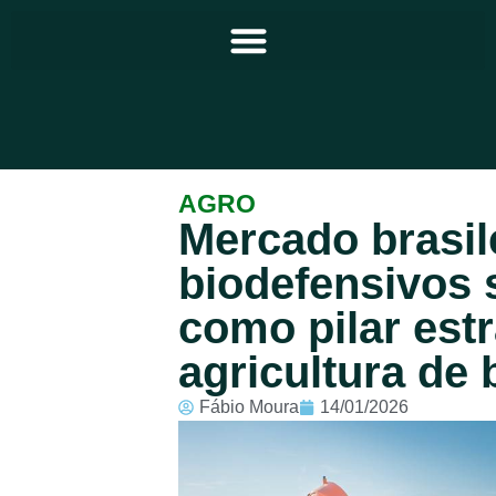
Principal
AGRO
Mercado brasil
Notícias
biodefensivos 
Programação
como pilar est
Equipe
agricultura de
Contato
Fábio Moura
14/01/2026
Sobre