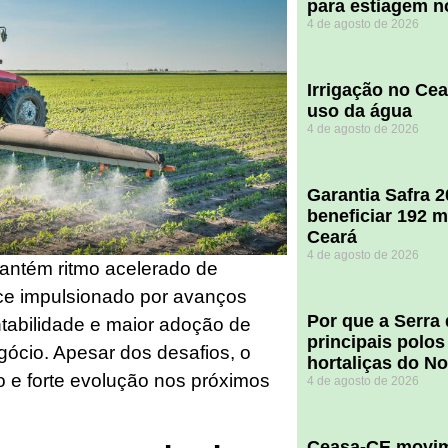
para estiagem n
4 de agosto de 2026
Irrigação no Ce
uso da água
4 de agosto de 2026
Garantia Safra 
beneficiar 192 m
Ceará
4 de agosto de 2026
ntém ritmo acelerado de
sce impulsionado por avanços
Por que a Serra
ntabilidade e maior adoção de
principais polos
gócio. Apesar dos desafios, o
hortaliças do N
o e forte evolução nos próximos
4 de agosto de 2026
Ceasa-CE movim