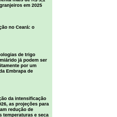
igranjeiros em 2025
ção no Ceará: o
ologias de trigo
miárido já podem ser
uitamente por um
 da Embrapa de
ão da intensificação
026, as projeções para
cam redução de
s temperaturas e seca