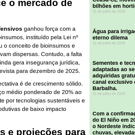
ce o mercado de
bilhões em hort
31 de julho de 2026
fensivos
ganhou força com a
Água para irriga
nsumos, instituído pela Lei nº
eterno dilema
31 de julho de 2026
u o conceito de bioinsumos e
avam dispersas. Contudo, a falta
nda gera insegurança jurídica,
Sementes e tecn
adaptadas ao se
revista para dezembro de 2025.
adquiridas grat
canal exclusivo
tativa é de crescimento sólido.
Barbalha.
anço médio ponderado de 20% ao
31 de julho de 2026
te por tecnologias sustentáveis e
odutivas de baixo impacto
Com a confirmaç
do El Niño em 2
o Nordeste indi
s e projeções para
chuvas, elevada