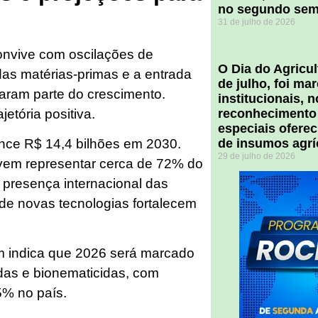
no segundo sem
31 de julho de 2026
onvive com oscilações de
O Dia do Agricul
as matérias-primas e a entrada
de julho, foi m
aram parte do crescimento.
institucionais, 
etória positiva.
reconhecimento
especiais ofere
nce R$ 14,4 bilhões em 2030.
de insumos agrí
29 de julho de 2026
evem representar cerca de 72% do
a presença internacional das
de novas tecnologias fortalecem
ém indica que 2026 será marcado
idas e bionematicidas, com
5% no país.