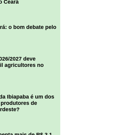
o Ceará
ará: o bom debate pelo
2026/2027 deve
il agricultores no
 da Ibiapaba é um dos
 produtores de
ordeste?
enta mais de R$ 3,1