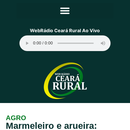
Principal
WebRádio Ceará Rural Ao Vivo
Notícias
Programação
Equipe
Contato
Sobre
AGRO
Marmeleiro e arueira: