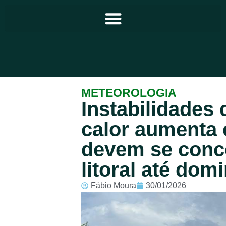
Principal
METEOROLOGIA
Instabilidades
Notícias
calor aumenta 
Programação
devem se conc
Equipe
litoral até domi
Contato
Fábio Moura
30/01/2026
Sobre