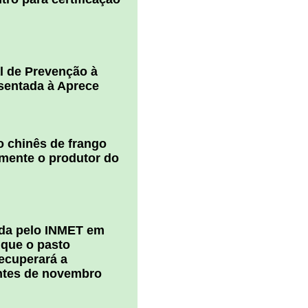
l de Prevenção à
esentada à Aprece
 chinês de frango
amente o produtor do
ada pelo INMET em
 que o pasto
ecuperará a
ntes de novembro