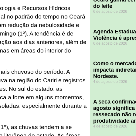
do leite
logia e Recursos Hídricos
6 de agosto de 2026
al no padrão do tempo no Ceará
com redução da nebulosidade e
Agenda Estadua
ingo (1º). A tendência é de
Violência é apr
ão aos dias anteriores, além de
6 de agosto de 2026
as em áreas do interior do
​Como o mercado
impacta indiret
 mais chuvoso do período. A
Nordeste.
va na região do Cariri e registros
4 de agosto de 2026
es. No sul do estado, as
aca a forte em alguns momentos,
A seca confirm
soladas, especialmente durante a
agosto significa
ressecado não r
produtividade a
(1º), as chuvas tendem a se
4 de agosto de 2026
a litorânea do estado. As áreas