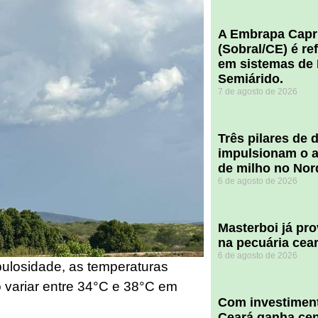
A Embrapa Capr
(Sobral/CE) é re
em sistemas de 
Semiárido.
7 de agosto de 2026
​Três pilares de
impulsionam o a
de milho no Nor
6 de agosto de 2026
Masterboi já pr
na pecuária cea
6 de agosto de 2026
ulosidade, as temperaturas
 variar entre 34°C e 38°C em
Com investiment
Ceará ganha cent