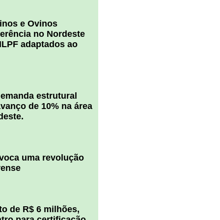
inos e Ovinos
ferência no Nordeste
ILPF adaptados ao
 demanda estrutural
vanço de 10% na área
deste.
ovoca uma revolução
rense
o de R$ 6 milhões,
ro para certificação