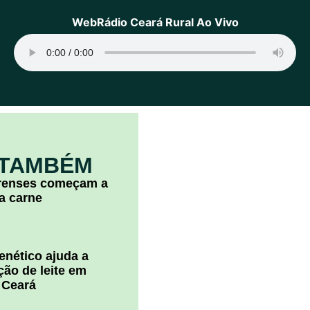
WebRádio Ceará Rural Ao Vivo
 TAMBÉM
arenses começam a
la carne
nético ajuda a
ão de leite em
 Ceará