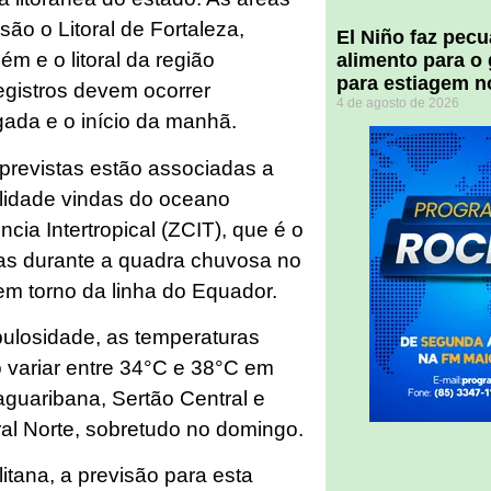
ão o Litoral de Fortaleza,
El Niño faz pec
ém e o litoral da região
alimento para o
para estiagem n
egistros devem ocorrer
4 de agosto de 2026
gada e o início da manhã.
revistas estão associadas a
bilidade vindas do oceano
cia Intertropical (ZCIT), que é o
vas durante a quadra chuvosa no
em torno da linha do Equador.
ulosidade, as temperaturas
 variar entre 34°C e 38°C em
Jaguaribana, Sertão Central e
al Norte, sobretudo no domingo.
itana, a previsão para esta