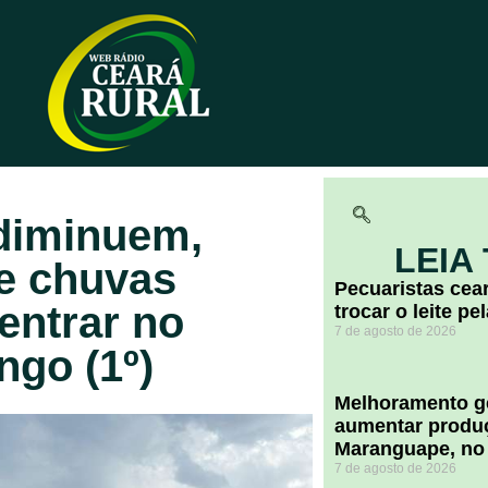
 diminuem,
LEIA
e chuvas
Pecuaristas ce
entrar no
trocar o leite pe
7 de agosto de 2026
ngo (1º)
Melhoramento ge
aumentar produç
Maranguape, no
7 de agosto de 2026