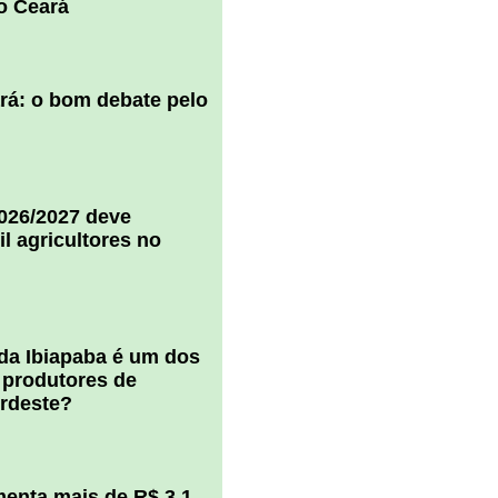
o Ceará
ará: o bom debate pelo
2026/2027 deve
il agricultores no
 da Ibiapaba é um dos
 produtores de
ordeste?
enta mais de R$ 3,1