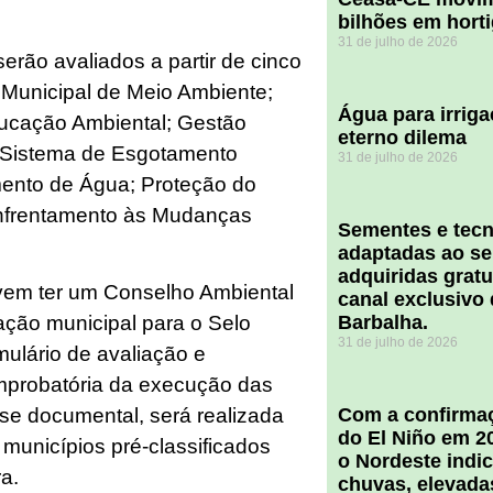
bilhões em hort
31 de julho de 2026
erão avaliados a partir de cinco
 Municipal de Meio Ambiente;
Água para irriga
ducação Ambiental; Gestão
eterno dilema
; Sistema de Esgotamento
31 de julho de 2026
mento de Água; Proteção do
 Enfrentamento às Mudanças
Sementes e tecn
adaptadas ao se
adquiridas grat
evem ter um Conselho Ambiental
canal exclusivo
ação municipal para o Selo
Barbalha.
31 de julho de 2026
mulário de avaliação e
probatória da execução das
ise documental, será realizada
Com a confirmaç
do El Niño em 2
 municípios pré-classificados
o Nordeste indi
a.
chuvas, elevada