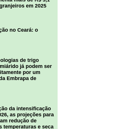
igranjeiros em 2025
ção no Ceará: o
ologias de trigo
miárido já podem ser
uitamente por um
 da Embrapa de
ão da intensificação
026, as projeções para
cam redução de
s temperaturas e seca