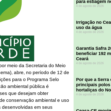
para estiagem n
4 de agosto de 2026
Irrigação no Ce
uso da água
4 de agosto de 2026
Garantia Safra 
beneficiar 192 m
Ceará
4 de agosto de 2026
or meio da Secretaria do Meio
ema), abre, no período de 12 de
crições para o Programa Selo
Por que a Serra
principais polos
ção ambiental pública é
hortaliças do N
nses que desejam obter
4 de agosto de 2026
s de conservação ambiental e uso
is desenvolvidas em seus
Ceasa-CE movim