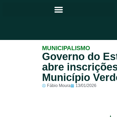
Principal
MUNICIPALISMO
Governo do Es
Notícias
abre inscrições
Programação
Município Verd
Equipe
Fábio Moura
13/01/2026
Contato
Sobre