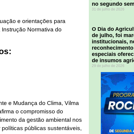
no segundo sem
31 de julho de 2026
ntuação e orientações para
O Dia do Agricul
a Instrução Normativa do
de julho, foi m
institucionais, 
reconhecimento
os:
especiais ofere
de insumos agrí
29 de julho de 2026
nte e Mudança do Clima, Vilma
eafirma o compromisso do
imento da gestão ambiental nos
políticas públicas sustentáveis,