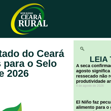
tado do Ceará
LEIA
 para o Selo
A seca confirm
e 2026
agosto significa
ressecado não r
produtividade a
4 de agosto de 2026
El Niño faz pec
alimento para o