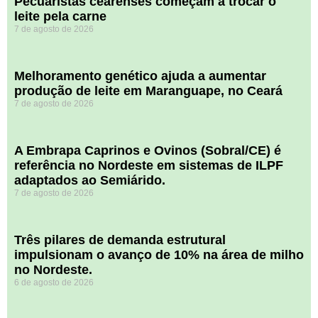
Pecuaristas cearenses começam a trocar o
leite pela carne
7 de agosto de 2026
Melhoramento genético ajuda a aumentar
produção de leite em Maranguape, no Ceará
7 de agosto de 2026
A Embrapa Caprinos e Ovinos (Sobral/CE) é
referência no Nordeste em sistemas de ILPF
adaptados ao Semiárido.
7 de agosto de 2026
​Três pilares de demanda estrutural
impulsionam o avanço de 10% na área de milho
no Nordeste.
6 de agosto de 2026