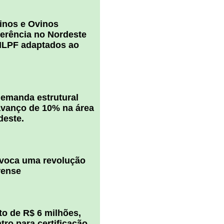
inos e Ovinos
ferência no Nordeste
ILPF adaptados ao
 demanda estrutural
vanço de 10% na área
deste.
ovoca uma revolução
rense
o de R$ 6 milhões,
ro para certificação