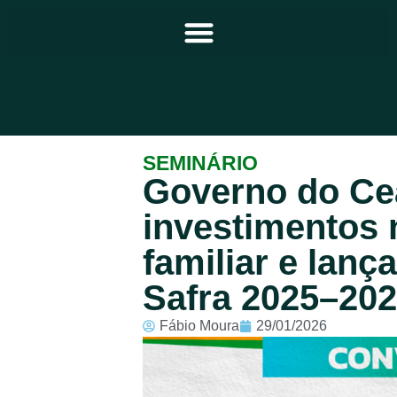
Principal
SEMINÁRIO
Governo do Ce
Notícias
investimentos 
Programação
familiar e lanç
Equipe
Safra 2025–20
Contato
Fábio Moura
29/01/2026
Sobre