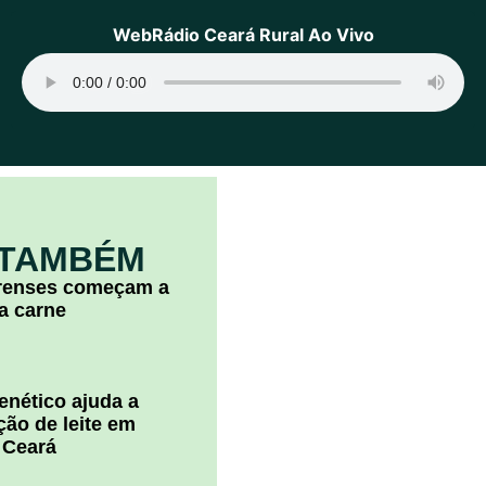
WebRádio Ceará Rural Ao Vivo
 TAMBÉM
arenses começam a
la carne
nético ajuda a
ão de leite em
 Ceará