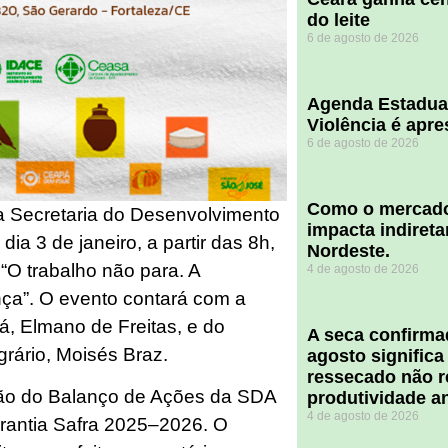
do leite
6 de agosto de 2026
Agenda Estadua
Violência é apr
6 de agosto de 2026
​Como o mercado
a Secretaria do Desenvolvimento
impacta indiret
dia 3 de janeiro, a partir das 8h,
Nordeste.
 “O trabalho não para. A
4 de agosto de 2026
ança”. O evento contará com a
, Elmano de Freitas, e do
A seca confirm
rário, Moisés Braz.
agosto significa
ressecado não r
ão do Balanço de Ações da SDA
produtividade a
4 de agosto de 2026
rantia Safra 2025–2026. O