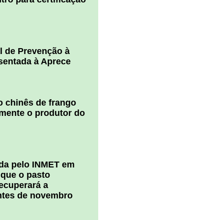
l de Prevenção à
esentada à Aprece
 chinês de frango
amente o produtor do
ada pelo INMET em
 que o pasto
ecuperará a
ntes de novembro