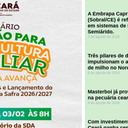
A Embrapa Capr
(Sobral/CE) é re
em sistemas de 
Semiárido.
7 de agosto de 2026
​Três pilares de
impulsionam o a
de milho no Nor
6 de agosto de 2026
Masterboi já pr
na pecuária cea
6 de agosto de 2026
Com investiment
Ceará ganha cent