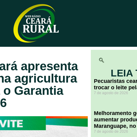
ará apresenta
LEIA
na agricultura
Pecuaristas ce
a o Garantia
trocar o leite pe
7 de agosto de 2026
26
Melhoramento ge
aumentar produç
Maranguape, no
7 de agosto de 2026