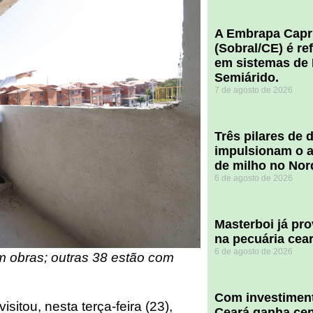
A Embrapa Capr
(Sobral/CE) é re
em sistemas de 
Semiárido.
7 de agosto de 2026
​Três pilares de
impulsionam o a
de milho no Nor
6 de agosto de 2026
Masterboi já pr
na pecuária cea
6 de agosto de 2026
 obras; outras 38 estão com
Com investiment
sitou, nesta terça-feira (23),
Ceará ganha cent