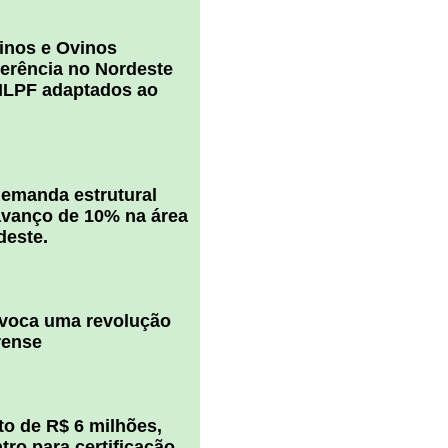
inos e Ovinos
ferência no Nordeste
ILPF adaptados ao
 demanda estrutural
vanço de 10% na área
deste.
ovoca uma revolução
rense
o de R$ 6 milhões,
ro para certificação