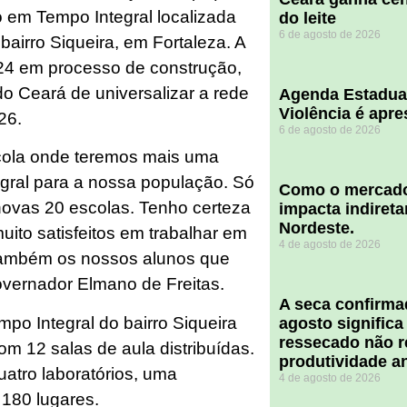
 em Tempo Integral localizada
do leite
6 de agosto de 2026
bairro Siqueira, em Fortaleza. A
24 em processo de construção,
o Ceará de universalizar a rede
Agenda Estadua
Violência é apr
26.
6 de agosto de 2026
cola onde teremos mais uma
gral para a nossa população. Só
​Como o mercado
novas 20 escolas. Tenho certeza
impacta indiret
Nordeste.
uito satisfeitos em trabalhar em
4 de agosto de 2026
ambém os nossos alunos que
overnador Elmano de Freitas.
A seca confirm
po Integral do bairro Siqueira
agosto significa
ressecado não r
om 12 salas de aula distribuídas.
produtividade a
atro laboratórios, uma
4 de agosto de 2026
 180 lugares.