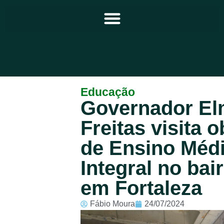
Principal
Educação
Governador El
Notícias
Freitas visita 
Programação
de Ensino Méd
Equipe
Integral no bai
Contato
em Fortaleza
Sobre
Fábio Moura
24/07/2024