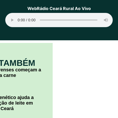
WebRádio Ceará Rural Ao Vivo
 TAMBÉM
arenses começam a
la carne
nético ajuda a
ão de leite em
 Ceará