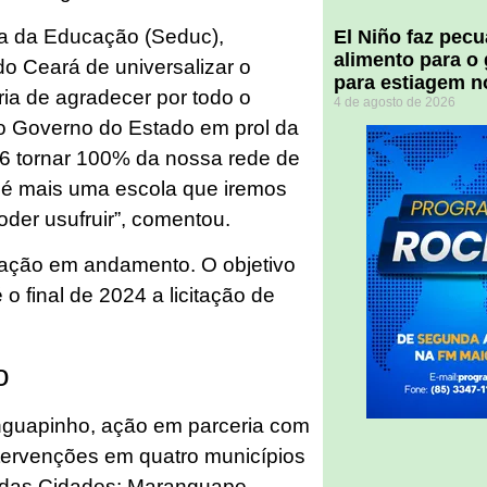
aria da Educação (Seduc),
El Niño faz pec
alimento para o
do Ceará de universalizar o
para estiagem n
ria de agradecer por todo o
4 de agosto de 2026
do Governo do Estado em prol da
6 tornar 100% da nossa rede de
a é mais uma escola que iremos
oder usufruir”, comentou.
itação em andamento. O objetivo
 o final de 2024 a licitação de
o
anguapinho, ação em parceria com
ntervenções em quatro municípios
a das Cidades: Maranguape,