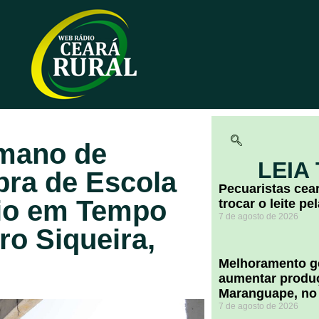
mano de
LEIA
obra de Escola
Pecuaristas ce
io em Tempo
trocar o leite pe
7 de agosto de 2026
rro Siqueira,
Melhoramento ge
aumentar produç
Maranguape, no
7 de agosto de 2026