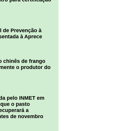
l de Prevenção à
esentada à Aprece
 chinês de frango
amente o produtor do
ada pelo INMET em
 que o pasto
ecuperará a
ntes de novembro