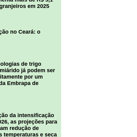
igranjeiros em 2025
ção no Ceará: o
ologias de trigo
miárido já podem ser
uitamente por um
 da Embrapa de
ão da intensificação
026, as projeções para
cam redução de
s temperaturas e seca