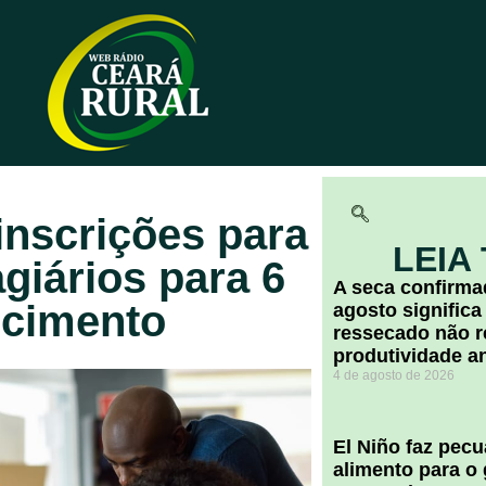
nscrições para
LEIA
giários para 6
A seca confirm
ecimento
agosto significa
ressecado não r
produtividade a
4 de agosto de 2026
El Niño faz pec
alimento para o