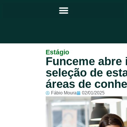
Principal
Estágio
Funceme abre i
Notícias
seleção de esta
Programação
áreas de conh
Equipe
Fábio Moura
02/01/2025
Contato
Sobre