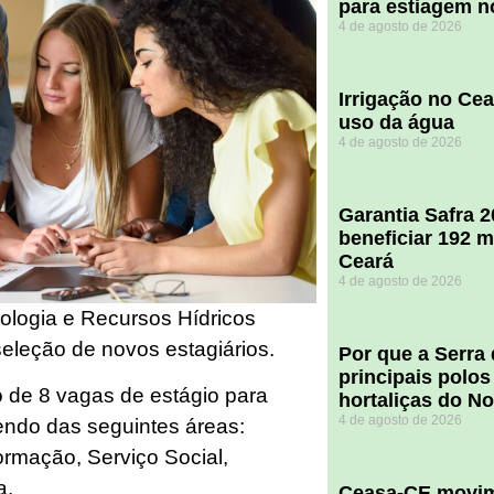
para estiagem n
4 de agosto de 2026
Irrigação no Ce
uso da água
4 de agosto de 2026
Garantia Safra 
beneficiar 192 m
Ceará
4 de agosto de 2026
logia e Recursos Hídricos
eleção de novos estagiários.
Por que a Serra
principais polos
 de 8 vagas de estágio para
hortaliças do N
4 de agosto de 2026
endo das seguintes áreas:
ormação, Serviço Social,
a.
Ceasa-CE movim