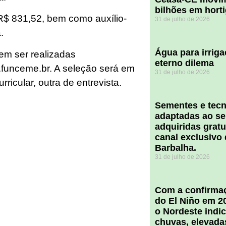
bilhões em hort
 R$ 831,52, bem como auxílio-
31 de julho de 2026
.
Água para irriga
vem ser realizadas
eterno dilema
.funceme.br. A seleção será em
31 de julho de 2026
ricular, outra de entrevista.
Sementes e tecn
adaptadas ao se
adquiridas grat
canal exclusivo
Barbalha.
31 de julho de 2026
Com a confirmaç
do El Niño em 2
o Nordeste indi
chuvas, elevada