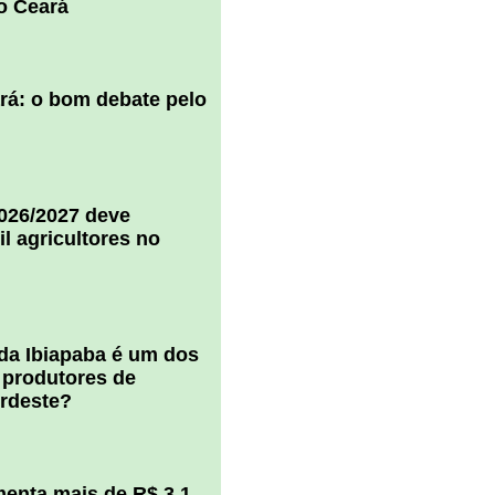
o Ceará
ará: o bom debate pelo
2026/2027 deve
il agricultores no
 da Ibiapaba é um dos
 produtores de
ordeste?
enta mais de R$ 3,1