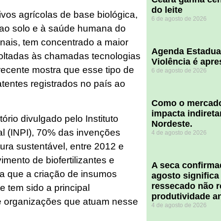
do leite
sivos agrícolas de base biológica,
6 de agosto de 2026
ao solo e à saúde humana do
onais, tem concentrado a maior
Agenda Estadua
voltadas às chamadas tecnologias
Violência é apr
recente mostra que esse tipo de
6 de agosto de 2026
tentes registrados no país ao
​Como o mercado
impacta indiret
rio divulgado pelo Instituto
Nordeste.
al (INPI), 70% das invenções
4 de agosto de 2026
tura sustentável, entre 2012 e
mento de biofertilizantes e
A seca confirm
ca que a criação de insumos
agosto significa
ressecado não r
tem sido a principal
produtividade a
e organizações que atuam nesse
4 de agosto de 2026