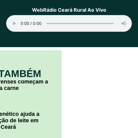
WebRádio Ceará Rural Ao Vivo
 TAMBÉM
arenses começam a
la carne
nético ajuda a
ão de leite em
 Ceará