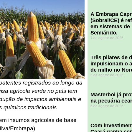
A Embrapa Capr
(Sobral/CE) é re
em sistemas de 
Semiárido.
7 de agosto de 2026
​Três pilares de
impulsionam o a
de milho no Nor
6 de agosto de 2026
atentes registrados ao longo da
isa agrícola verde no país tem
Masterboi já pr
edução de impactos ambientais e
na pecuária cea
6 de agosto de 2026
s químicos tradicionais
 em insumos agrícolas de base
Com investiment
Silva/Embrapa)
Ceará ganha cent