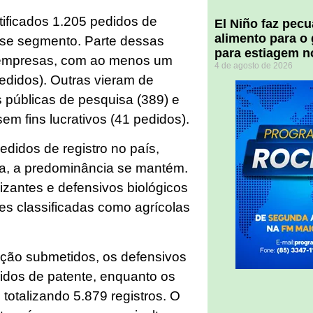
tificados 1.205 pedidos de
El Niño faz pec
alimento para o
esse segmento. Parte dessas
para estiagem n
r empresas, com ao menos um
4 de agosto de 2026
 pedidos). Outras vieram de
es públicas de pesquisa (389) e
em fins lucrativos (41 pedidos).
didos de registro no país,
ira, a predominância se mantém.
lizantes e defensivos biológicos
s classificadas como agrícolas
vação submetidos, os defensivos
idos de patente, enquanto os
 totalizando 5.879 registros. O