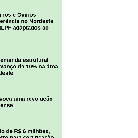
inos e Ovinos
ferência no Nordeste
ILPF adaptados ao
 demanda estrutural
vanço de 10% na área
deste.
ovoca uma revolução
rense
o de R$ 6 milhões,
ro para certificação