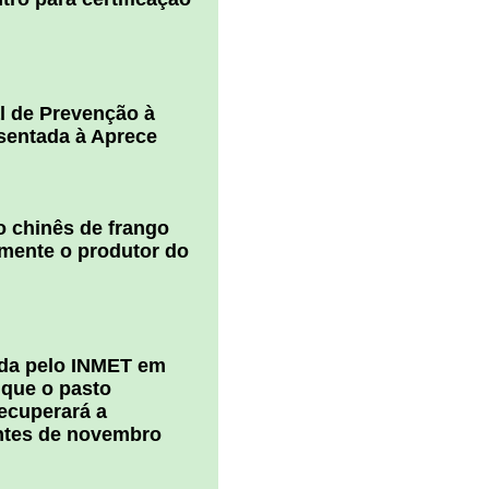
l de Prevenção à
esentada à Aprece
 chinês de frango
amente o produtor do
ada pelo INMET em
 que o pasto
ecuperará a
ntes de novembro