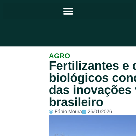
Principal
AGRO
Fertilizantes e
Notícias
biológicos co
Programação
das inovações 
Equipe
brasileiro
Contato
Fábio Moura
26/01/2026
Sobre