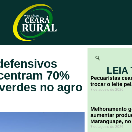
 defensivos
LEIA
ncentram 70%
Pecuaristas ce
verdes no agro
trocar o leite pe
7 de agosto de 2026
Melhoramento ge
aumentar produç
Maranguape, no
7 de agosto de 2026