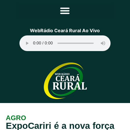
Principal
WebRádio Ceará Rural Ao Vivo
Notícias
Programação
Equipe
Contato
Sobre
AGRO
ExpoCariri é a nova força