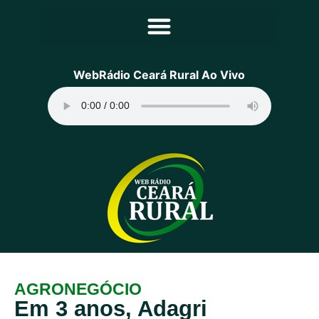
Principal
WebRádio Ceará Rural Ao Vivo
Notícias
Programação
Equipe
Contato
Sobre
AGRONEGÓCIO
Em 3 anos, Adagri