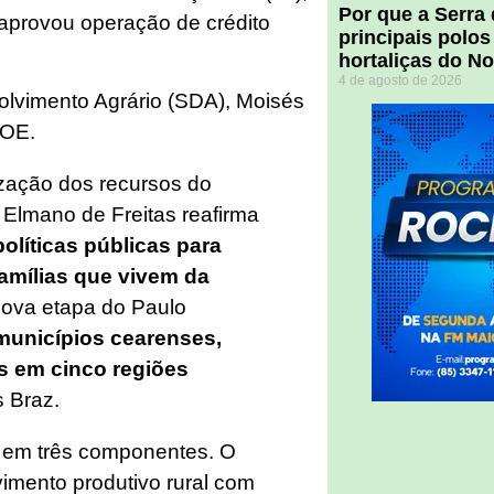
Por que a Serra
 aprovou operação de crédito
principais polos
hortaliças do N
4 de agosto de 2026
volvimento Agrário (SDA), Moisés
DOE.
ização dos recursos do
r Elmano de Freitas reafirma
políticas públicas para
famílias que vivem da
nova etapa do Paulo
municípios cearenses,
as em cinco regiões
s Braz.
ar em três componentes. O
vimento produtivo rural com