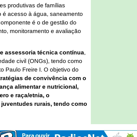
es produtivas de famílias
do é acesso à água, saneamento
o componente é o de gestão do
nto, monitoramento e avaliação
de assessoria técnica contínua
,
edade civil (ONGs), tendo como
o Paulo Freire I. O objetivo do
stratégias de convivência com o
nça alimentar e nutricional,
o e raça/etnia, o
juventudes rurais, tendo como