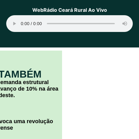
WebRádio Ceará Rural Ao Vivo
 TAMBÉM
 demanda estrutural
vanço de 10% na área
deste.
ovoca uma revolução
rense