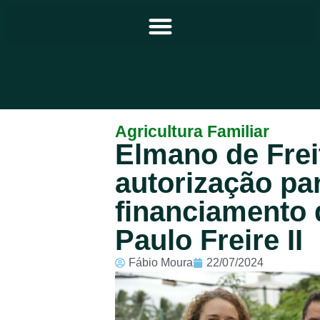
Principal
Agricultura Familiar
Elmano de Frei
Notícias
autorização pa
Programação
financiamento 
Equipe
Paulo Freire II
Contato
Fábio Moura
22/07/2024
Sobre