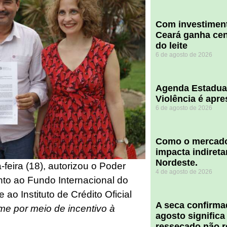
Com investiment
Ceará ganha cent
do leite
6 de agosto de 2026
Agenda Estadua
Violência é apr
6 de agosto de 2026
​Como o mercado
impacta indiret
Nordeste.
feira (18), autorizou o Poder
4 de agosto de 2026
unto ao Fundo Internacional do
ao Instituto de Crédito Oficial
A seca confirm
me por meio de incentivo à
agosto significa
ressecado não r