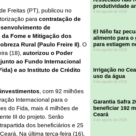
produtividade a
e Freitas (PT), publicou no
4 de agosto de 2026
utorização para
contratação de
esenvolvimento de
El Niño faz pec
 da Fome e Mitigação dos
alimento para o
breza Rural (Paulo Freire II)
. O
para estiagem n
4 de agosto de 2026
ira (18),
autorizou o Poder
 junto ao Fundo Internacional
da) e ao Instituto de Crédito
Irrigação no Ce
uso da água
4 de agosto de 2026
 investimentos
, com 92 milhões
ação Internacional para o
Garantia Safra 
beneficiar 192 m
es do Fida, mais 4 milhões de
Ceará
te III do projeto. Serão
4 de agosto de 2026
rapartida dos beneficiários e 25
eará. Na última terça-feira (16),