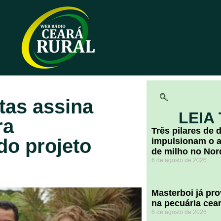
tas assina
LEIA
ra
​Três pilares de
do projeto
impulsionam o a
de milho no Nor
6 de agosto de 2026
Masterboi já pr
na pecuária cea
6 de agosto de 2026