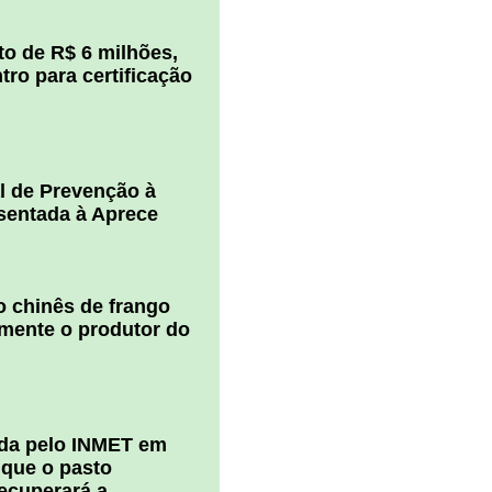
o de R$ 6 milhões,
ro para certificação
l de Prevenção à
esentada à Aprece
 chinês de frango
amente o produtor do
ada pelo INMET em
 que o pasto
ecuperará a