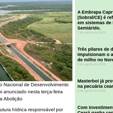
A Embrapa Capr
(Sobral/CE) é re
em sistemas de 
Semiárido.
7 de agosto de 2026
​Três pilares de
impulsionam o a
de milho no Nor
6 de agosto de 2026
Masterboi já pr
co Nacional de Desenvolvimento
na pecuária cea
6 de agosto de 2026
 anunciado nesta terça-feira
da Abolição
Com investiment
utura hídrica responsável por
Ceará ganha cent