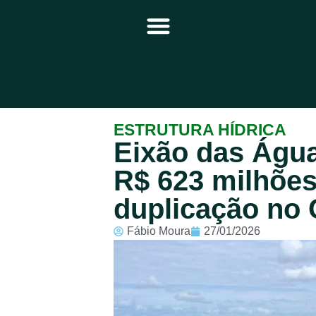
Principal
ESTRUTURA HÍDRICA
Eixão das Águ
Notícias
R$ 623 milhões
Programação
duplicação no 
Equipe
Fábio Moura
27/01/2026
Contato
Sobre