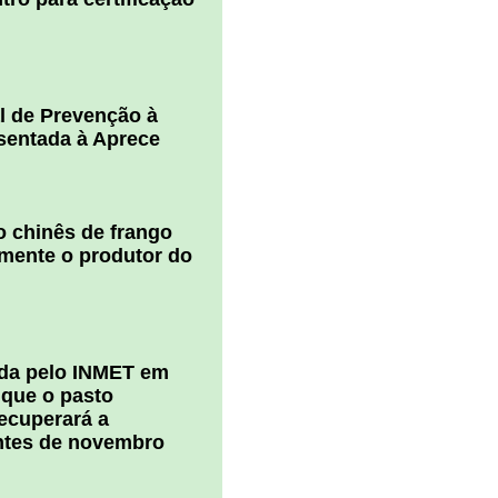
l de Prevenção à
esentada à Aprece
 chinês de frango
amente o produtor do
ada pelo INMET em
 que o pasto
ecuperará a
ntes de novembro