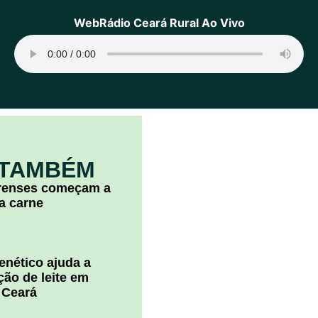
WebRádio Ceará Rural Ao Vivo
 TAMBÉM
arenses começam a
la carne
nético ajuda a
ão de leite em
 Ceará