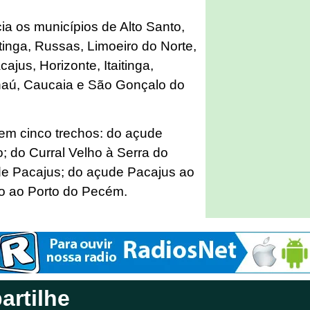
ia os municípios de Alto Santo,
tinga, Russas, Limoeiro do Norte,
jus, Horizonte, Itaitinga,
aú, Caucaia e São Gonçalo do
em cinco trechos: do açude
; do Curral Velho à Serra do
ude Pacajus; do açude Pacajus ao
o ao Porto do Pecém.
rtilhe