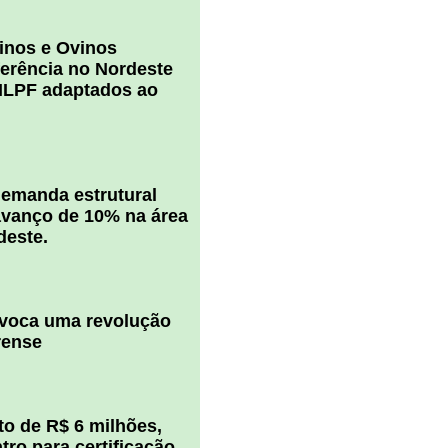
inos e Ovinos
ferência no Nordeste
ILPF adaptados ao
 demanda estrutural
vanço de 10% na área
deste.
ovoca uma revolução
rense
o de R$ 6 milhões,
ro para certificação