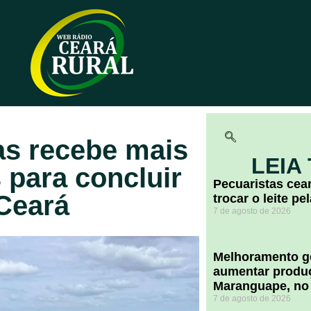
as recebe mais
LEIA
 para concluir
Pecuaristas ce
Ceará
trocar o leite pe
7 de agosto de 2026
Melhoramento ge
aumentar produç
Maranguape, no
7 de agosto de 2026