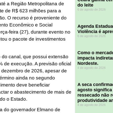
té a Região Metropolitana de
do leite
6 de agosto de 2026
te de R$ 623 milhões para a
ão. O recurso é proveniente do
nto Econômico e Social
Agenda Estadua
Violência é apr
rça-feira (27), durante evento no
6 de agosto de 2026
ntou o pacote de investimentos
​Como o mercado
o do canal, que possui extensão
impacta indiret
Nordeste.
 de execução. A previsão oficial
4 de agosto de 2026
m dezembro de 2026, apesar de
 término ainda no segundo
A seca confirm
imento deve beneficiar
agosto significa
actar o abastecimento de mais de
ressecado não r
do o Estado.
produtividade a
4 de agosto de 2026
ça do governador Elmano de