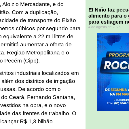
 Aloizio Mercadante, e do
El Niño faz pec
eitão. Com a duplicação,
alimento para o
acidade de transporte do Eixão
para estiagem n
4 de agosto de 2026
metros cúbicos por segundo para
equivalente a 22 mil litros de
rmitirá aumentar a oferta de
a, Região Metropolitana e o
do Pecém (Cipp).
ritos industriais localizados em
além dos distritos de irrigação
Russas. De acordo com o
s do Ceará, Fernando Santana,
vestidos na obra, e o novo
dade das frentes de trabalho. O
alcançar R$ 1,3 bilhão.