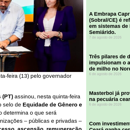
A Embrapa Capr
(Sobral/CE) é re
em sistemas de 
Semiárido.
7 de agosto de 2026
​Três pilares de
impulsionam o a
de milho no Nor
6 de agosto de 2026
ta-feira (13) pelo governador
Masterboi já pr
 (PT)
assinou, nesta quinta-feira
na pecuária cea
o selo de
Equidade de Gênero e
6 de agosto de 2026
 determina o que será
izações – públicas e privadas –
Com investiment
cesso, ascensão, remuneração
Ceará ganha cent