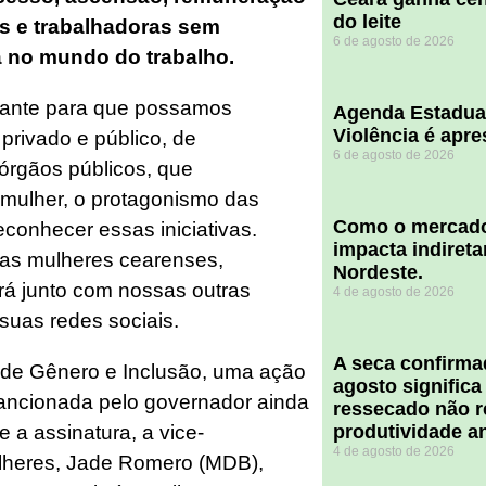
do leite
s e trabalhadoras sem
6 de agosto de 2026
a no mundo do trabalho.
rtante para que possamos
Agenda Estadua
Violência é apr
r privado e público, de
6 de agosto de 2026
órgãos públicos, que
a mulher, o protagonismo das
​Como o mercado
conhecer essas iniciativas.
impacta indiret
das mulheres cearenses,
Nordeste.
rá junto com nossas outras
4 de agosto de 2026
 suas redes sociais.
A seca confirm
e de Gênero e Inclusão, uma ação
agosto significa
sancionada pelo governador ainda
ressecado não r
 a assinatura, a vice-
produtividade a
4 de agosto de 2026
ulheres, Jade Romero (MDB),