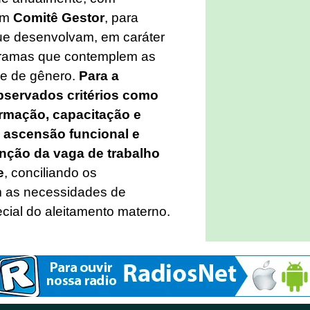
 um
Comitê Gestor
, para
ue desenvolvam, em caráter
gramas que contemplem as
e de gênero.
Para a
observados critérios como
ormação, capacitação e
 ascensão funcional e
enção da vaga de trabalho
e
, conciliando os
m as necessidades de
cial do aleitamento materno.