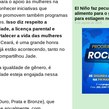
para o apoio às mulheres na
onhecer iniciativas que
El Niño faz pec
alimento para o
, e promovem também programas
para estiagem n
es.
Isso diz respeito a
4 de agosto de 2026
ade, a licença parental e
talecer a vida das mulheres
Ceará, é uma grande honra
 já estão acontecendo, tanto no
compartilhou Jade.
a igualdade de gênero, é
dade esteja engajada nessa
(Ouro, Prata e Bronze), que
ne anualmente, com