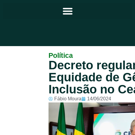
Principal
Política
Decreto regula
Notícias
Equidade de G
Programação
Inclusão no Ce
Equipe
Fábio Moura
14/06/2024
Contato
Sobre