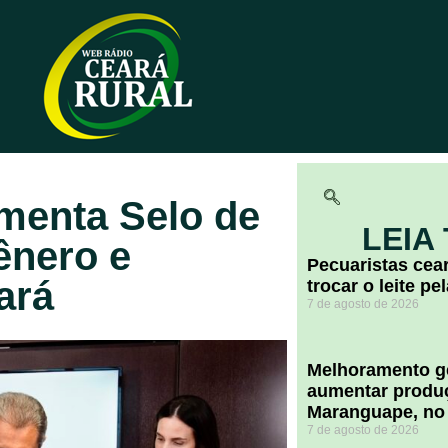
menta Selo de
LEIA
ênero e
Pecuaristas ce
ará
trocar o leite pe
7 de agosto de 2026
Melhoramento ge
aumentar produç
Maranguape, no
7 de agosto de 2026