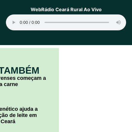
WebRádio Ceará Rural Ao Vivo
 TAMBÉM
arenses começam a
la carne
nético ajuda a
ão de leite em
 Ceará