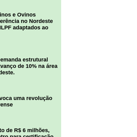
inos e Ovinos
ferência no Nordeste
ILPF adaptados ao
 demanda estrutural
vanço de 10% na área
deste.
ovoca uma revolução
rense
o de R$ 6 milhões,
ro para certificação