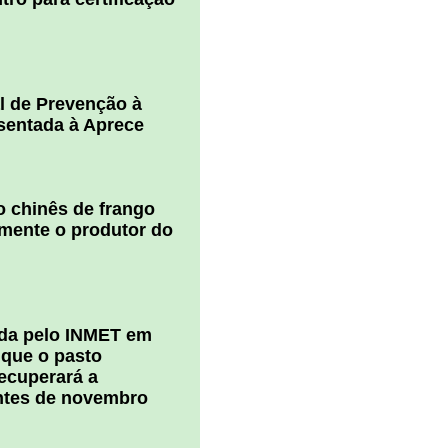
l de Prevenção à
esentada à Aprece
 chinês de frango
amente o produtor do
ada pelo INMET em
 que o pasto
ecuperará a
ntes de novembro