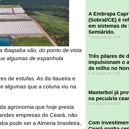
A Embrapa Capr
(Sobral/CE) é re
em sistemas de 
Semiárido.
7 de agosto de 2026
na Ibiapaba são, do ponto de vista
​Três pilares de
 que algumas de espanhola
impulsionam o a
de milho no Nor
6 de agosto de 2026
es de estufas. As da Itaueira e
e algumas que a coluna viu na
Masterboi já pr
na pecuária cea
6 de agosto de 2026
l da agronomia que hoje presta
grandes empresas do Ceará, não
Com investiment
ba pode ser a Almeria brasileira,
Ceará ganha cent