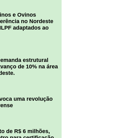
inos e Ovinos
ferência no Nordeste
ILPF adaptados ao
 demanda estrutural
vanço de 10% na área
deste.
ovoca uma revolução
rense
o de R$ 6 milhões,
ro para certificação