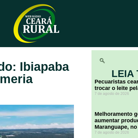
do: Ibiapaba
LEIA
lmeria
Pecuaristas ce
trocar o leite pe
7 de agosto de 2026
Melhoramento ge
aumentar produç
Maranguape, no
7 de agosto de 2026