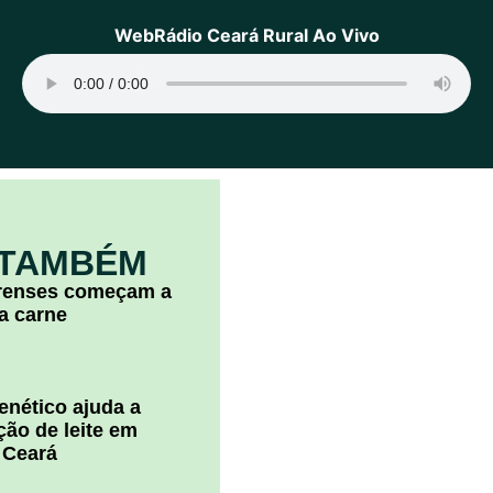
WebRádio Ceará Rural Ao Vivo
 TAMBÉM
arenses começam a
la carne
nético ajuda a
ão de leite em
 Ceará