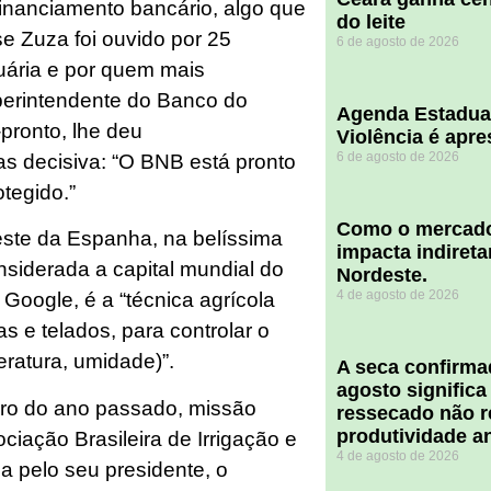
financiamento bancário, algo que
do leite
e Zuza foi ouvido por 25
6 de agosto de 2026
uária e por quem mais
superintendente do Banco do
Agenda Estadua
pronto, lhe deu
Violência é apr
6 de agosto de 2026
as decisiva: “O BNB está pronto
otegido.”
​Como o mercado
deste da Espanha, na belíssima
impacta indiret
nsiderada a capital mundial do
Nordeste.
4 de agosto de 2026
 Google, é a “técnica agrícola
as e telados, para controlar o
eratura, umidade)”.
A seca confirm
agosto significa
ubro do ano passado, missão
ressecado não r
produtividade a
ciação Brasileira de Irrigação e
4 de agosto de 2026
 pelo seu presidente, o