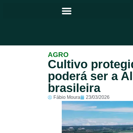
Principal
AGRO
Cultivo protegi
Notícias
poderá ser a A
Programação
brasileira
Equipe
Fábio Moura
23/03/2026
Contato
Sobre