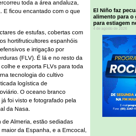
ercorreu toda a área andaluza,
El Niño faz pec
a. E ficou encantado com o que
alimento para o
para estiagem n
4 de agosto de 2026
ctares de estufas, cobertas com
os hortifruticultores espanhóis
efensivos e irrigação por
rduras (FLV). É lá e no resto da
 colhe e exporta FLVs para toda
rna tecnologia do cultivo
ticada logística de
rroviário. O oceano branco
á foi visto e fotografado pela
nal da Nasa.
 de Almeria, estão sediadas
a maior da Espanha, e a Emcocal,