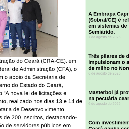
A Embrapa Capr
(Sobral/CE) é re
em sistemas de 
Semiárido.
7 de agosto de 2026
​Três pilares de
tração do Ceará (CRA-CE), em
impulsionam o a
de milho no Nor
ral de Administração (CFA), o
6 de agosto de 2026
m o apoio da Secretaria de
erno do Estado do Ceará,
Masterboi já pr
 “A nova lei de licitações e
na pecuária cea
nto, realizado nos dias 13 e 14 de
6 de agosto de 2026
etaria de Desenvolvimento
s de 200 inscritos, destacando-
Com investiment
o de servidores públicos em
Ceará ganha cent