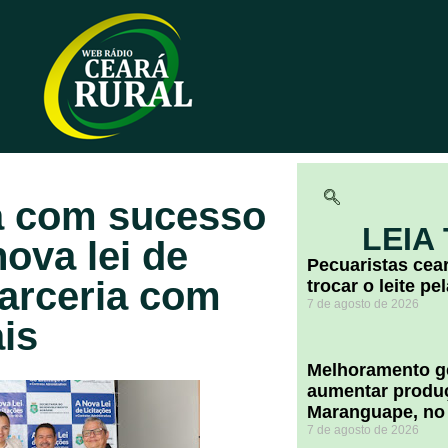
a com sucesso
LEIA
ova lei de
Pecuaristas ce
parceria com
trocar o leite pe
7 de agosto de 2026
is
Melhoramento ge
aumentar produç
Maranguape, no
7 de agosto de 2026