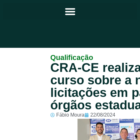
Principal
Qualificação
CRA-CE realiz
Notícias
curso sobre a n
Programação
licitações em 
Equipe
órgãos estadua
Contato
Fábio Moura
22/08/2024
Sobre