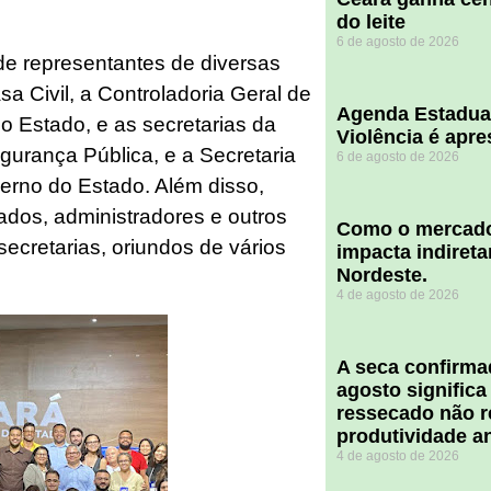
do leite
6 de agosto de 2026
e representantes de diversas
a Civil, a Controladoria Geral de
Agenda Estadua
do Estado, e as secretarias da
Violência é apr
egurança Pública, e a Secretaria
6 de agosto de 2026
erno do Estado. Além disso,
ados, administradores e outros
​Como o mercado
secretarias, oriundos de vários
impacta indiret
Nordeste.
4 de agosto de 2026
A seca confirm
agosto significa
ressecado não r
produtividade a
4 de agosto de 2026