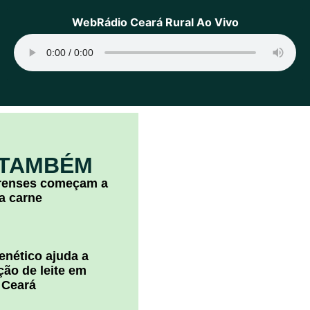
WebRádio Ceará Rural Ao Vivo
 TAMBÉM
arenses começam a
la carne
nético ajuda a
ão de leite em
 Ceará