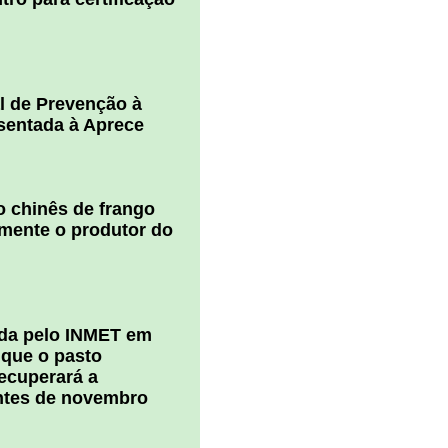
l de Prevenção à
esentada à Aprece
 chinês de frango
amente o produtor do
ada pelo INMET em
 que o pasto
ecuperará a
ntes de novembro