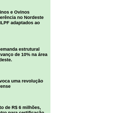
inos e Ovinos
ferência no Nordeste
ILPF adaptados ao
 demanda estrutural
vanço de 10% na área
deste.
ovoca uma revolução
rense
o de R$ 6 milhões,
ro para certificação