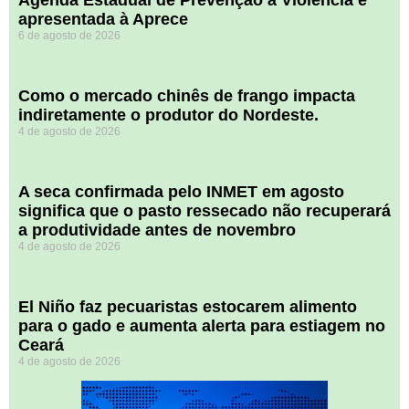
Agenda Estadual de Prevenção à Violência é
apresentada à Aprece
6 de agosto de 2026
​Como o mercado chinês de frango impacta
indiretamente o produtor do Nordeste.
4 de agosto de 2026
A seca confirmada pelo INMET em agosto
significa que o pasto ressecado não recuperará
a produtividade antes de novembro
4 de agosto de 2026
El Niño faz pecuaristas estocarem alimento
para o gado e aumenta alerta para estiagem no
Ceará
4 de agosto de 2026