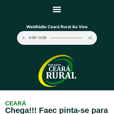
Principal
WebRádio Ceará Rural Ao Vivo
Notícias
Programação
Equipe
Contato
Sobre
CEARÁ
Chega!!! Faec pinta-se para