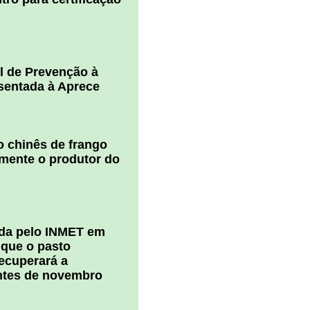
l de Prevenção à
esentada à Aprece
 chinês de frango
amente o produtor do
ada pelo INMET em
 que o pasto
ecuperará a
ntes de novembro