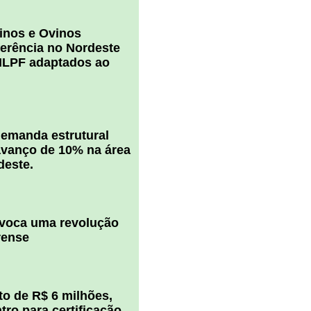
inos e Ovinos
ferência no Nordeste
ILPF adaptados ao
 demanda estrutural
vanço de 10% na área
deste.
ovoca uma revolução
rense
o de R$ 6 milhões,
ro para certificação