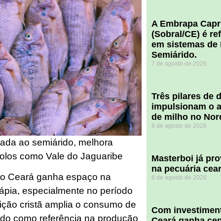
A Embrapa Capr
(Sobral/CE) é re
em sistemas de 
Semiárido.
7 de agosto de 2026
​Três pilares de
impulsionam o a
de milho no Nor
6 de agosto de 2026
tada ao semiárido, melhora
polos como Vale do Jaguaribe
Masterboi já pr
na pecuária cea
 no Ceará ganha espaço na
6 de agosto de 2026
lápia, especialmente no período
ção cristã amplia o consumo de
Com investiment
dado como referência na produção
Ceará ganha cent