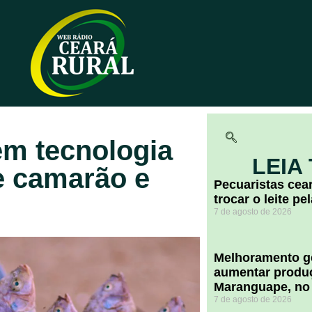
em tecnologia
LEIA
e camarão e
Pecuaristas ce
trocar o leite pe
7 de agosto de 2026
Melhoramento ge
aumentar produç
Maranguape, no
7 de agosto de 2026