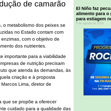
odução de camarão
El Niño faz pec
alimento para o
para estiagem n
4 de agosto de 2026
, o metabolismo dos peixes se
oduzidas no Estado contam com
 enzimas, com o objetivo de
amento dos nutrientes.
e importante para a viabilidade
 empresas de nutrição precisam
uto que atenda às demandas, às
quela criação e à proposta
a Marcos Lima, diretor de
a que se propõe a oferecer
ante cuidado para a qualidade das