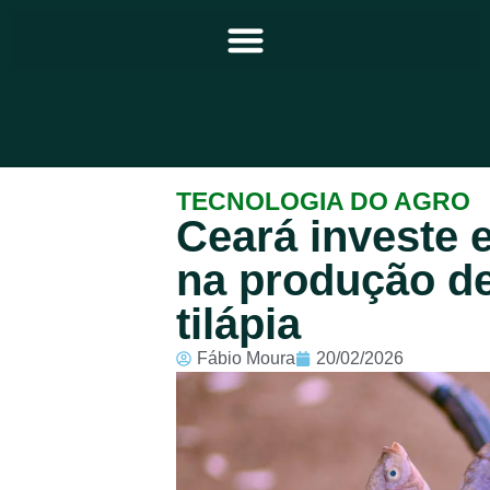
Principal
TECNOLOGIA DO AGRO
Ceará investe 
Notícias
na produção d
Programação
tilápia
Equipe
Fábio Moura
20/02/2026
Contato
Sobre