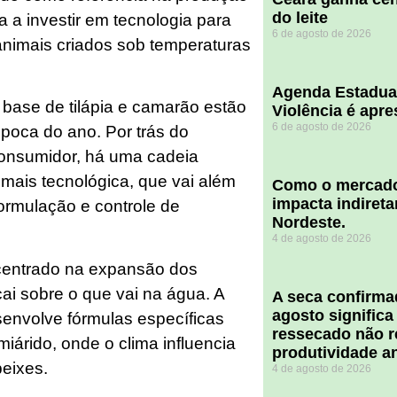
do leite
 a investir em tecnologia para
6 de agosto de 2026
animais criados sob temperaturas
Agenda Estadua
à base de tilápia e camarão estão
Violência é apr
6 de agosto de 2026
poca do ano. Por trás do
onsumidor, há uma cadeia
 mais tecnológica, que vai além
​Como o mercado
impacta indiret
ormulação e controle de
Nordeste.
4 de agosto de 2026
centrado na expansão dos
cai sobre o que vai na água. A
A seca confirm
agosto significa
esenvolve fórmulas específicas
ressecado não r
iárido, onde o clima influencia
produtividade a
eixes.
4 de agosto de 2026