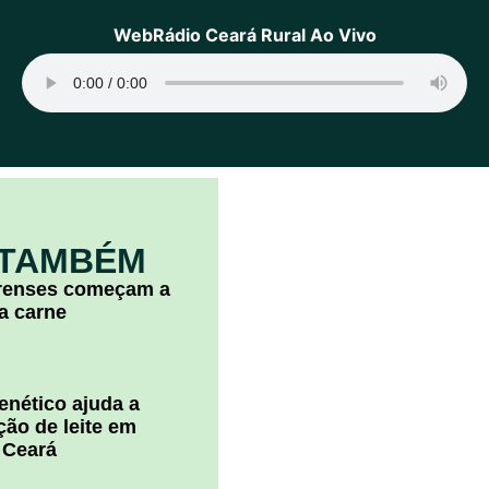
WebRádio Ceará Rural Ao Vivo
 TAMBÉM
arenses começam a
la carne
nético ajuda a
ão de leite em
 Ceará