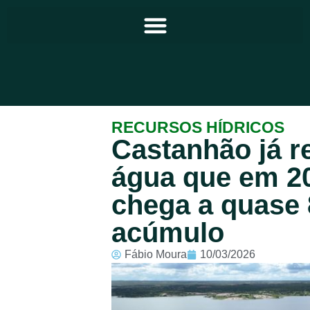
Principal
RECURSOS HÍDRICOS
Castanhão já r
Notícias
água que em 2
Programação
chega a quase
Equipe
acúmulo
Contato
Fábio Moura
10/03/2026
Sobre