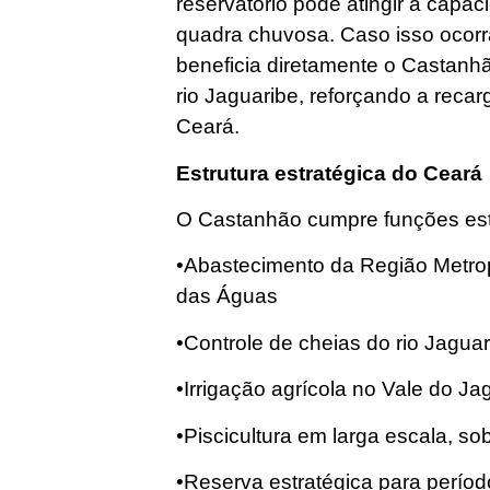
reservatório pode atingir a capa
quadra chuvosa. Caso isso ocorr
beneficia diretamente o Castanh
rio Jaguaribe, reforçando a recar
Ceará.
Estrutura estratégica do Ceará
O Castanhão cumpre funções estr
•Abastecimento da Região Metropo
das Águas
•Controle de cheias do rio Jagua
•Irrigação agrícola no Vale do Ja
•Piscicultura em larga escala, sob
•Reserva estratégica para perío