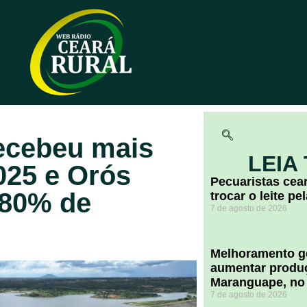
ecebeu mais
LEIA
025 e Orós
Pecuaristas ce
 80% de
trocar o leite pe
7 de agosto de 2026
Melhoramento ge
aumentar produç
Maranguape, no
7 de agosto de 2026