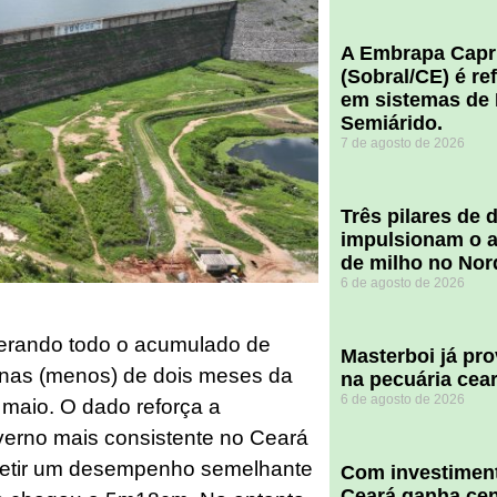
A Embrapa Capr
(Sobral/CE) é re
em sistemas de 
Semiárido.
7 de agosto de 2026
​Três pilares de
impulsionam o a
de milho no Nor
6 de agosto de 2026
a
rando todo o acumulado de
Masterboi já pr
as (menos) de dois meses da
na pecuária cea
6 de agosto de 2026
maio. O dado reforça a
verno mais consistente no Ceará
epetir um desempenho semelhante
Com investiment
Ceará ganha cent