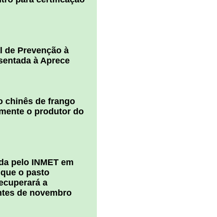
l de Prevenção à
esentada à Aprece
 chinês de frango
amente o produtor do
ada pelo INMET em
 que o pasto
ecuperará a
ntes de novembro