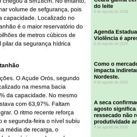
o chegou a 5m18cm. No entanto,
do leite
har volume de sefgurança, pois
6 de agosto de 2026
 capacidade. Localizado no
anhão é o maior reservatório do
Agenda Estadua
bilhões de metros cúbicos de
Violência é apr
 pilar da segurança hídrica
6 de agosto de 2026
​Como o mercado
stanhão
impacta indiret
Nordeste.
jeções. O Açude Orós, segundo
4 de agosto de 2026
localizado na mesma bacia
,71% da capacidade. No mesmo
A seca confirm
 estava com 63,97%. Faltam
agosto significa
ar. O ritmo recente reforça
ressecado não r
o e segunda-feira o nível subiu
produtividade a
4 de agosto de 2026
sa média de recarga, o