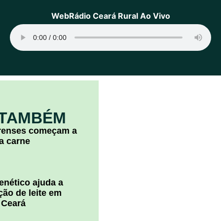
WebRádio Ceará Rural Ao Vivo
 TAMBÉM
arenses começam a
la carne
nético ajuda a
ão de leite em
 Ceará