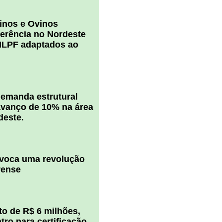
inos e Ovinos
ferência no Nordeste
ILPF adaptados ao
 demanda estrutural
vanço de 10% na área
deste.
ovoca uma revolução
rense
o de R$ 6 milhões,
ro para certificação