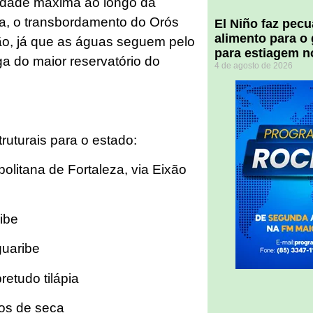
cidade máxima ao longo da
a, o transbordamento do Orós
El Niño faz pec
alimento para o
ão, já que as águas seguem pelo
para estiagem n
ga do maior reservatório do
4 de agosto de 2026
uturais para o estado:
litana de Fortaleza, via Eixão
ribe
guaribe
retudo tilápia
dos de seca