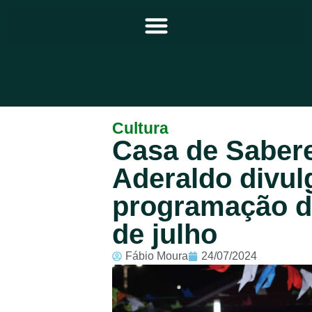
Principal
Cultura
Casa de Saber
Notícias
Aderaldo divul
Programação
programação do
Equipe
de julho
Contato
Fábio Moura
24/07/2024
Sobre