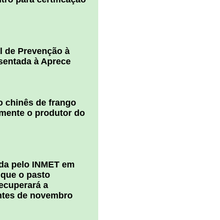
l de Prevenção à
esentada à Aprece
 chinês de frango
amente o produtor do
ada pelo INMET em
 que o pasto
ecuperará a
ntes de novembro