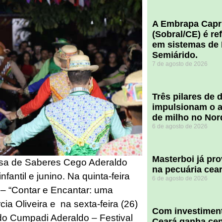
A Embrapa Capr
(Sobral/CE) é re
em sistemas de 
Semiárido.
7 de agosto de 2026
​Três pilares de
impulsionam o a
de milho no Nor
6 de agosto de 2026
Masterboi já pr
Casa de Saberes Cego Aderaldo
na pecuária cea
fantil e junino. Na quinta-feira
6 de agosto de 2026
il – “Contar e Encantar: uma
a Oliveira e na sexta-feira (26)
Com investiment
do Cumpadi Aderaldo – Festival
Ceará ganha cent