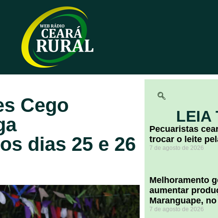
es Cego
LEIA
ga
Pecuaristas ce
s dias 25 e 26
trocar o leite pe
7 de agosto de 2026
Melhoramento ge
aumentar produç
Maranguape, no
7 de agosto de 2026