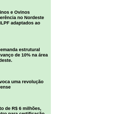
inos e Ovinos
ferência no Nordeste
ILPF adaptados ao
 demanda estrutural
vanço de 10% na área
deste.
ovoca uma revolução
rense
o de R$ 6 milhões,
ro para certificação