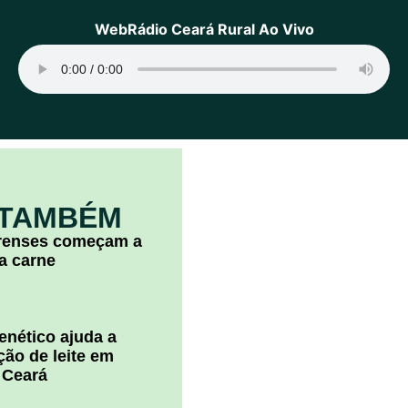
WebRádio Ceará Rural Ao Vivo
 TAMBÉM
arenses começam a
la carne
nético ajuda a
ão de leite em
 Ceará