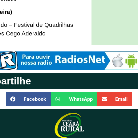
eira)
ldo – Festival de Quadrilhas
res Cego Aderaldo
rtilhe
Facebook
WhatsApp
Email