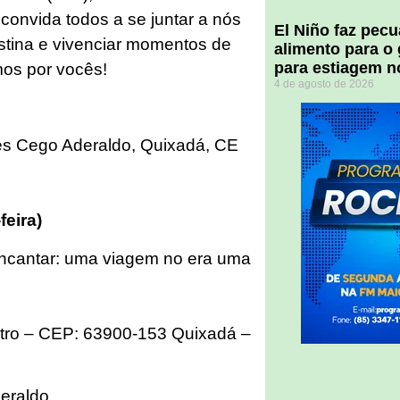
convida todos a se juntar a nós
El Niño faz pec
estina e vivenciar momentos de
alimento para o
para estiagem n
os por vocês!
4 de agosto de 2026
s Cego Aderaldo, Quixadá, CE
feira)
e Encantar: uma viagem no era uma
ntro – CEP: 63900-153 Quixadá –
eraldo