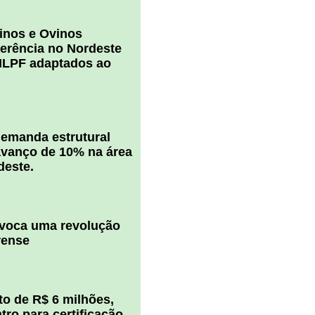
inos e Ovinos
ferência no Nordeste
ILPF adaptados ao
 demanda estrutural
vanço de 10% na área
deste.
ovoca uma revolução
rense
o de R$ 6 milhões,
ro para certificação