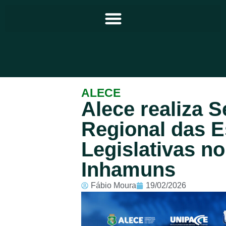
Principal
ALECE
Alece realiza 
Notícias
Regional das E
Programação
Legislativas n
Equipe
Inhamuns
Contato
Fábio Moura
19/02/2026
Sobre