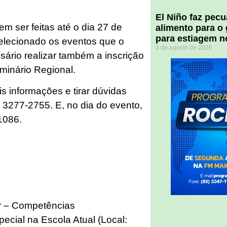
El Niño faz pec
em ser feitas até o dia 27 de
alimento para o
para estiagem n
selecionado os eventos que o
4 de agosto de 2026
ssário realizar também a inscrição
minário Regional.
 informações e tirar dúvidas
 3277-2755. E, no dia do evento,
1086.
 – Competências
cial na Escola Atual (Local: