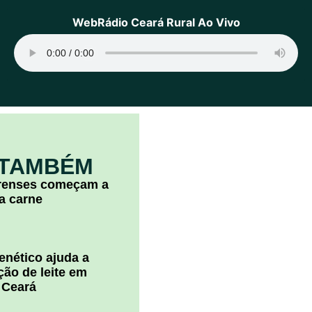
WebRádio Ceará Rural Ao Vivo
 TAMBÉM
arenses começam a
la carne
nético ajuda a
ão de leite em
 Ceará