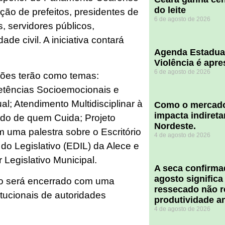
do leite
ção de prefeitos, presidentes de
6 de agosto de 2026
, servidores públicos,
e civil. A iniciativa contará
Agenda Estadua
Violência é apr
6 de agosto de 2026
ações terão como temas:
tências Socioemocionais e
l; Atendimento Multidisciplinar à
​Como o mercado
impacta indiret
do de quem Cuida; Projeto
Nordeste.
 uma palestra sobre o Escritório
4 de agosto de 2026
do Legislativo (EDIL) da Alece e
 Legislativo Municipal.
A seca confirm
agosto significa
nto será encerrado com uma
ressecado não r
titucionais de autoridades
produtividade a
4 de agosto de 2026