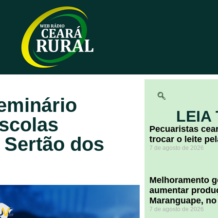
Seminário
LEIA
scolas
Pecuaristas ce
o Sertão dos
trocar o leite pe
7 de agosto de 2026
Melhoramento ge
aumentar produç
Maranguape, no
7 de agosto de 2026