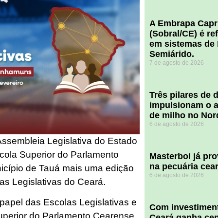
A Embrapa Capr
(Sobral/CE) é re
em sistemas de 
Semiárido.
7 de agosto de 2026
​Três pilares de
impulsionam o a
de milho no Nor
6 de agosto de 2026
 Assembleia Legislativa do Estado
scola Superior do Parlamento
Masterboi já pr
na pecuária cea
icípio de Tauá mais uma edição
6 de agosto de 2026
as Legislativas do Ceará.
 papel das Escolas Legislativas e
Com investiment
Superior do Parlamento Cearense
Ceará ganha cent