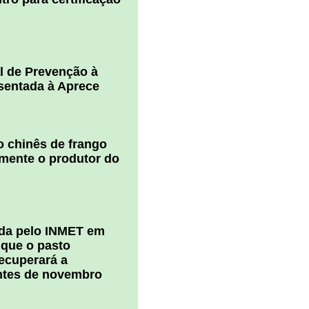
l de Prevenção à
esentada à Aprece
 chinês de frango
amente o produtor do
ada pelo INMET em
 que o pasto
ecuperará a
ntes de novembro