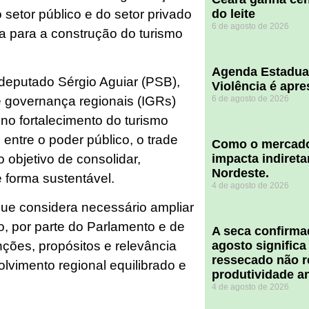
setor público e do setor privado
do leite
6 de agosto de 2026
a para a construção do turismo
Agenda Estadua
o deputado Sérgio Aguiar (PSB),
Violência é apr
e governança regionais (IGRs)
6 de agosto de 2026
o fortalecimento do turismo
entre o poder público, o trade
​Como o mercado
o objetivo de consolidar,
impacta indiret
Nordeste.
e forma sustentável.
4 de agosto de 2026
ue considera necessário ampliar
 por parte do Parlamento e de
A seca confirm
agosto significa
unções, propósitos e relevância
ressecado não r
lvimento regional equilibrado e
produtividade a
4 de agosto de 2026