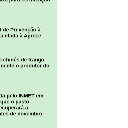
l de Prevenção à
esentada à Aprece
 chinês de frango
amente o produtor do
ada pelo INMET em
 que o pasto
ecuperará a
ntes de novembro