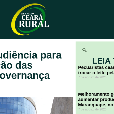
udiência para
LEIA
ção das
Pecuaristas ce
governança
trocar o leite pe
7 de agosto de 2026
Melhoramento ge
aumentar produç
Maranguape, no
7 de agosto de 2026