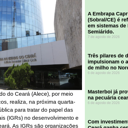
A Embrapa Capr
(Sobral/CE) é re
em sistemas de 
Semiárido.
7 de agosto de 2026
​Três pilares de
impulsionam o a
de milho no Nor
6 de agosto de 2026
Masterboi já pr
do do Ceará (Alece), por meio
na pecuária cea
s, realiza, na próxima quarta-
6 de agosto de 2026
ública para tratar do papel das
ais (IGRs) no desenvolvimento e
Com investiment
Ceará. As IGRs são organizações
Ceará ganha cent