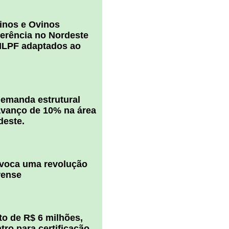
inos e Ovinos
ferência no Nordeste
ILPF adaptados ao
 demanda estrutural
vanço de 10% na área
deste.
ovoca uma revolução
rense
o de R$ 6 milhões,
ro para certificação