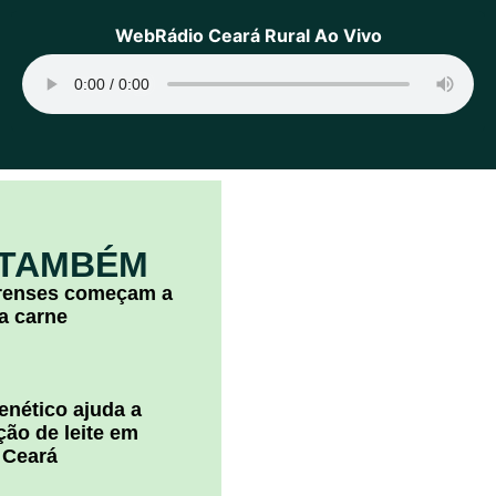
WebRádio Ceará Rural Ao Vivo
 TAMBÉM
arenses começam a
la carne
nético ajuda a
ão de leite em
 Ceará