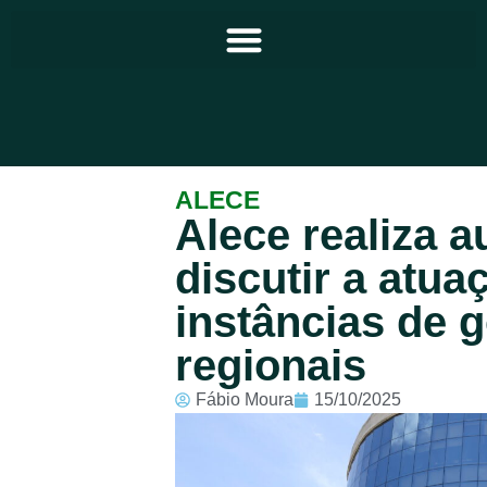
Principal
ALECE
Alece realiza a
Notícias
discutir a atua
Programação
instâncias de 
Equipe
regionais
Contato
Fábio Moura
15/10/2025
Sobre