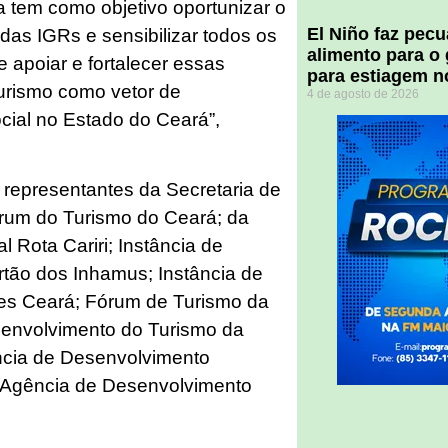
a tem como objetivo oportunizar o
El Niño faz pec
 das IGRs e sensibilizar todos os
alimento para o
 apoiar e fortalecer essas
para estiagem n
 turismo como vetor de
4 de agosto de 2026
ial no Estado do Ceará”,
representantes da Secretaria de
órum do Turismo do Ceará; da
 Rota Cariri; Instância de
tão dos Inhamus; Instância de
s Ceará; Fórum de Turismo da
esenvolvimento do Turismo da
ência de Desenvolvimento
; Agência de Desenvolvimento