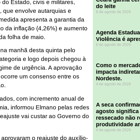
do Estado, civis e militares,
do leite
a, que envolve autarquias e
6 de agosto de 2026
 medida apresenta a garantia da
ão da inflação (4,26%) e aumento
Agenda Estadua
 da folha de maio.
Violência é apr
6 de agosto de 2026
 na manhã desta quinta pelo
tegoria e logo depois chegou à
​Como o mercado
gime de urgência. A aprovação
impacta indiret
ocorre um consenso entre os
Nordeste.
4 de agosto de 2026
ão.
ciados, com incremento anual de
A seca confirm
ia, informou Elmano pelas redes
agosto significa
eajuste vai custar ao Governo do
ressecado não r
produtividade a
4 de agosto de 2026
provaram o reajuste do auxílio-