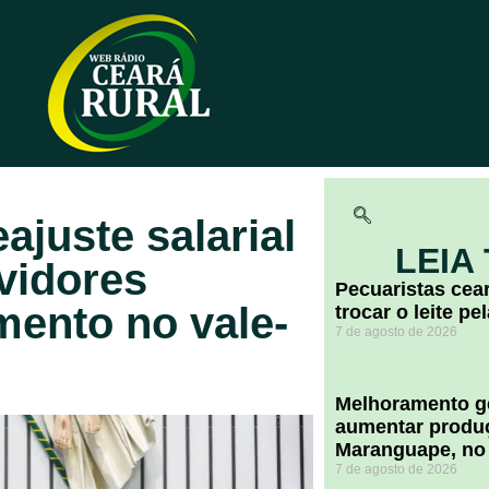
ajuste salarial
LEIA
vidores
Pecuaristas ce
mento no vale-
trocar o leite pe
7 de agosto de 2026
Melhoramento ge
aumentar produç
Maranguape, no
7 de agosto de 2026