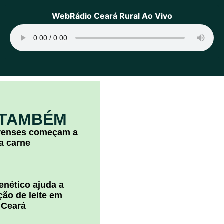
WebRádio Ceará Rural Ao Vivo
 TAMBÉM
arenses começam a
la carne
nético ajuda a
ão de leite em
 Ceará