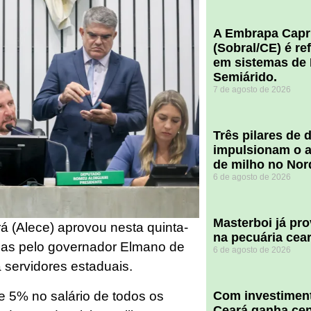
A Embrapa Capr
(Sobral/CE) é re
em sistemas de 
Semiárido.
7 de agosto de 2026
​Três pilares de
impulsionam o a
de milho no Nor
6 de agosto de 2026
Masterboi já pr
á (Alece) aprovou nesta quinta-
na pecuária cea
das pelo governador Elmano de
6 de agosto de 2026
a servidores estaduais.
de 5% no salário de todos os
Com investiment
Ceará ganha cent