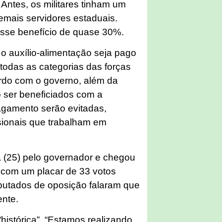
ntes, os militares tinham um
emais servidores estaduais.
esse benefício de quase 30%.
o auxílio-alimentação seja pago
todas as categorias das forças
rdo com o governo, além da
o ser beneficiados com a
pagamento serão evitadas,
sionais que trabalham em
a (25) pelo governador e chegou
a com um placar de 33 votos
eputados de oposição falaram que
ente.
histórica”. “Estamos realizando