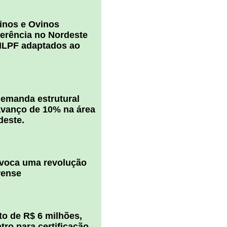
inos e Ovinos
ferência no Nordeste
ILPF adaptados ao
 demanda estrutural
vanço de 10% na área
deste.
ovoca uma revolução
rense
o de R$ 6 milhões,
ro para certificação