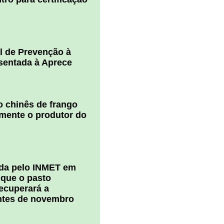
l de Prevenção à
esentada à Aprece
 chinês de frango
amente o produtor do
ada pelo INMET em
 que o pasto
ecuperará a
ntes de novembro