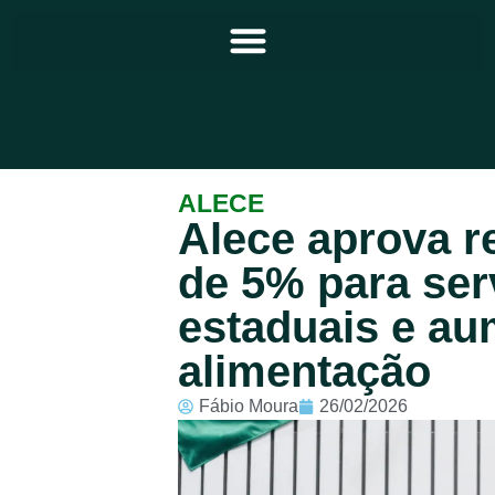
Principal
ALECE
Alece aprova re
Notícias
de 5% para ser
Programação
estaduais e au
Equipe
alimentação
Contato
Fábio Moura
26/02/2026
Sobre