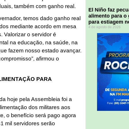
duais, também com ganho real.
El Niño faz pec
alimento para o
ernador, temos dado ganho real
para estiagem n
todos mediante acordo em mesa
4 de agosto de 2026
 Valorizar o servidor é
ntal na educação, na saúde, na
que fazem nosso estado avançar.
compromisso”, afirmou o
ALIMENTAÇÃO PARA
a hoje pela Assembleia foi a
alimentação dos militares aos
e, o benefício será pago agora
31 mil servidores serão