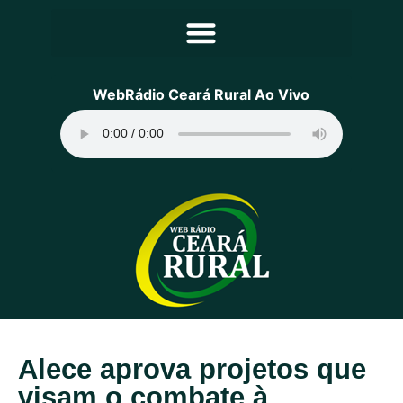
Principal
WebRádio Ceará Rural Ao Vivo
Notícias
Programação
Equipe
Contato
Sobre
Alece aprova projetos que
visam o combate à