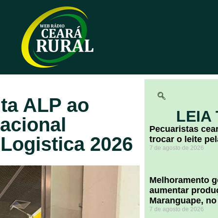
ta ALP ao
LEIA
acional
Pecuaristas ce
 Logistica 2026
trocar o leite pe
7 de agosto de 2026
Melhoramento ge
aumentar produç
Maranguape, no
7 de agosto de 2026