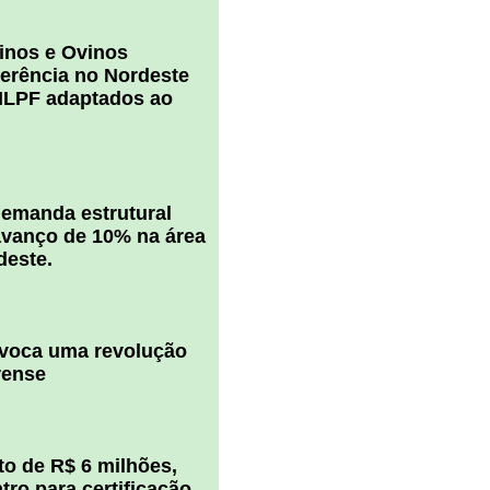
inos e Ovinos
ferência no Nordeste
ILPF adaptados ao
 demanda estrutural
vanço de 10% na área
deste.
ovoca uma revolução
rense
o de R$ 6 milhões,
ro para certificação