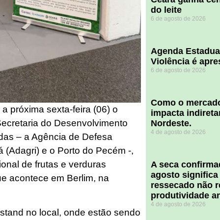
do leite
6 de agosto de 2026
Agenda Estadua
Violência é apr
6 de agosto de 2026
​Como o mercado
é a próxima sexta-feira (06) o
impacta indiret
Secretaria do Desenvolvimento
Nordeste.
4 de agosto de 2026
das – a Agência de Defesa
 (Adagri) e o Porto do Pecém -,
ional de frutas e verduras
A seca confirm
agosto significa
e acontece em Berlim, na
ressecado não r
produtividade a
4 de agosto de 2026
tand no local, onde estão sendo