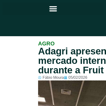
Principal
AGRO
Adagri apresen
Notícias
mercado intern
Programação
durante a Fruit
Equipe
Fábio Moura
05/02/2026
Contato
Sobre