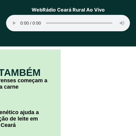
WebRádio Ceará Rural Ao Vivo
 TAMBÉM
arenses começam a
la carne
nético ajuda a
ão de leite em
 Ceará