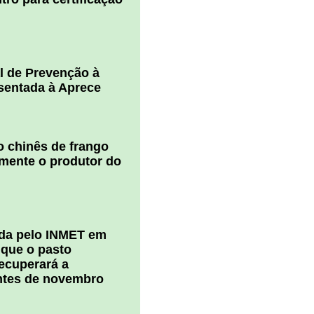
l de Prevenção à
esentada à Aprece
 chinês de frango
amente o produtor do
ada pelo INMET em
 que o pasto
ecuperará a
ntes de novembro