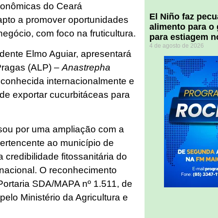
econômicas do Ceará
El Niño faz pec
apto a promover oportunidades
alimento para o
egócio, com foco na fruticultura.
para estiagem n
4 de agosto de 2026
idente Elmo Aguiar, apresentará
 Pragas (ALP) –
Anastrepha
econhecida internacionalmente e
de exportar cucurbitáceas para
ssou por uma ampliação com a
 pertencente ao município de
credibilidade fitossanitária do
rnacional. O reconhecimento
a Portaria SDA/MAPA nº 1.511, de
pelo Ministério da Agricultura e