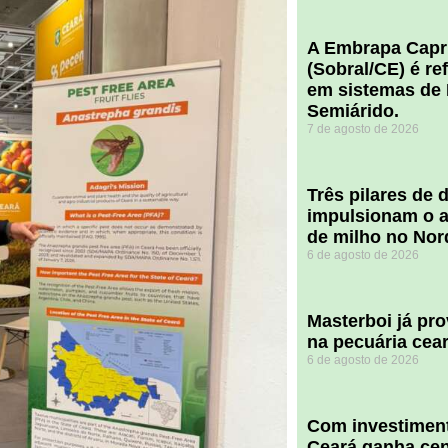
A Embrapa Capr
(Sobral/CE) é re
em sistemas de 
Semiárido.
7 de agosto de 2026
​Três pilares de
impulsionam o a
de milho no Nor
6 de agosto de 2026
Masterboi já pr
na pecuária cea
6 de agosto de 2026
Com investiment
Ceará ganha cent