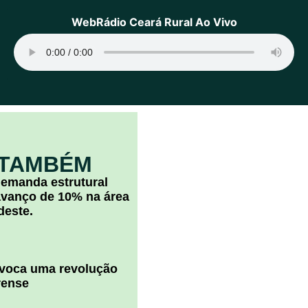
WebRádio Ceará Rural Ao Vivo
 TAMBÉM
 demanda estrutural
vanço de 10% na área
deste.
ovoca uma revolução
rense