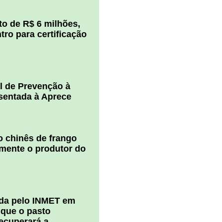
o de R$ 6 milhões,
ro para certificação
l de Prevenção à
esentada à Aprece
 chinês de frango
amente o produtor do
ada pelo INMET em
 que o pasto
ecuperará a