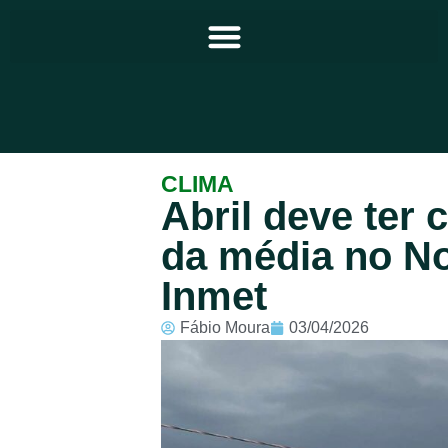
Principal
CLIMA
Abril deve ter
Notícias
da média no No
Programação
Inmet
Equipe
Fábio Moura
03/04/2026
Contato
Sobre