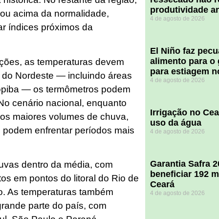
produtividade a
 ou acima da normalidade,
4 de agosto de 2026
r índices próximos da
El Niño faz pec
alimento para o
ações, as temperaturas devem
para estiagem n
 do Nordeste — incluindo áreas
4 de agosto de 2026
opiba — os termômetros podem
No cenário nacional, enquanto
Irrigação no Ce
 os maiores volumes de chuva,
uso da água
l podem enfrentar períodos mais
4 de agosto de 2026
Garantia Safra 
huvas dentro da média, com
beneficiar 192 m
os em pontos do litoral do Rio de
Ceará
lo. As temperaturas também
4 de agosto de 2026
rande parte do país, com