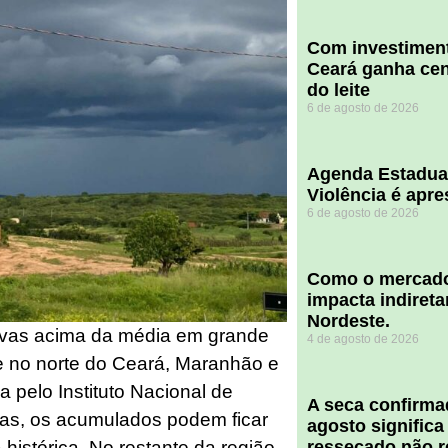
Com investiment
Ceará ganha cent
do leite
6 de agosto de 2026
Agenda Estadua
Violência é apr
6 de agosto de 2026
​Como o mercado
impacta indiret
Nordeste.
huvas acima da média em grande
4 de agosto de 2026
e no norte do Ceará, Maranhão e
 pelo Instituto Nacional de
A seca confirm
eas, os acumulados podem ficar
agosto significa
ressecado não r
histórica. No restante da região,