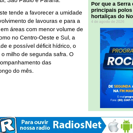
l, São Paulo e Paraná.
Por que a Serra
principais polos
te tende a favorecer a umidade
hortaliças do N
nvolvimento de lavouras e para a
4 de agosto de 2026
Já em áreas com menor volume de
como no Centro-Oeste e Sul, a
 e possível déficit hídrico, o
 o milho de segunda safra. O
 acompanhamento das
longo do mês.