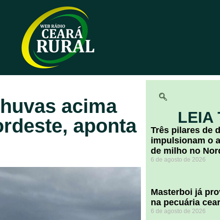
 chuvas acima
LEIA
rdeste, aponta
​Três pilares de
impulsionam o a
de milho no Nor
6 de agosto de 2026
Masterboi já pr
na pecuária cea
6 de agosto de 2026