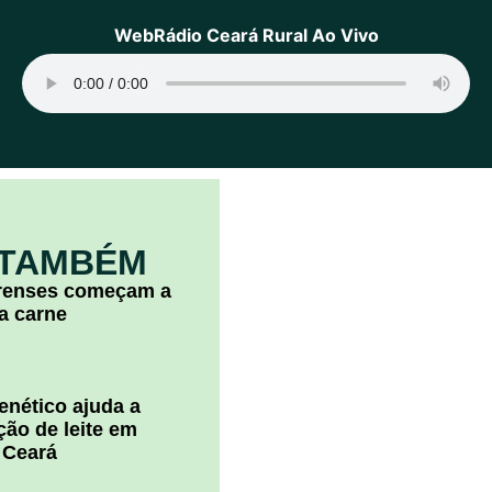
WebRádio Ceará Rural Ao Vivo
 TAMBÉM
arenses começam a
la carne
nético ajuda a
ão de leite em
 Ceará