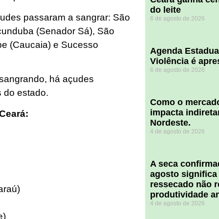
do leite
udes passaram a sangrar: São
6 de agosto de 2026
ucunduba (Senador Sá), São
pe (Caucaia) e Sucesso
Agenda Estadua
Violência é apr
6 de agosto de 2026
o sangrando, há açudes
s do estado.
​Como o mercado
impacta indiret
Ceará:
Nordeste.
4 de agosto de 2026
A seca confirm
agosto significa
ressecado não r
araú)
produtividade a
4 de agosto de 2026
e)