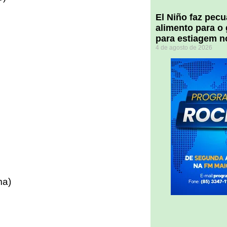
El Niño faz pec
alimento para o
para estiagem n
4 de agosto de 2026
ma)