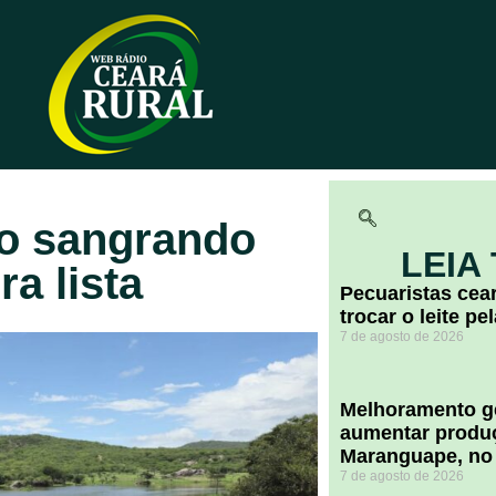
ão sangrando
LEIA
ra lista
Pecuaristas ce
trocar o leite pe
7 de agosto de 2026
Melhoramento ge
aumentar produç
Maranguape, no
7 de agosto de 2026