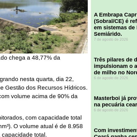
A Embrapa Capr
(Sobral/CE) é re
em sistemas de 
Semiárido.
7 de agosto de 2026
ado chega a 48,77% da
​Três pilares de
impulsionam o a
de milho no Nor
rando nesta quarta, dia 22,
6 de agosto de 2026
 Gestão dos Recursos Hídricos.
o com volume acima de 90% da
Masterboi já pr
na pecuária cea
6 de agosto de 2026
torados, com capacidade total
hm³). O volume atual é de 8.958
Com investiment
 capacidade total.
Ceará ganha cent