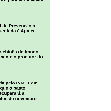
l de Prevenção à
esentada à Aprece
 chinês de frango
amente o produtor do
ada pelo INMET em
 que o pasto
ecuperará a
ntes de novembro