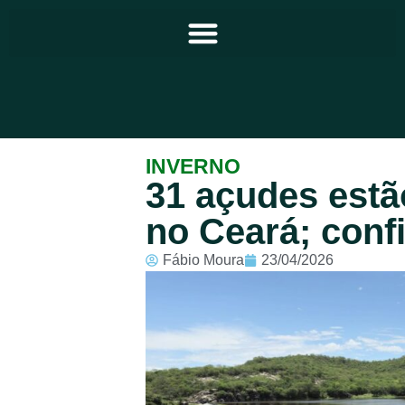
Principal
INVERNO
31 açudes est
Notícias
no Ceará; confi
Programação
Fábio Moura
23/04/2026
Equipe
Contato
Sobre