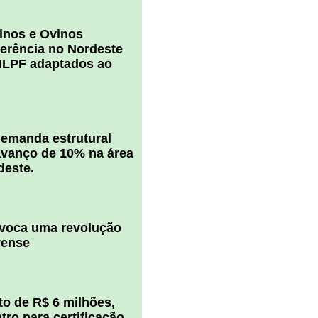
inos e Ovinos
ferência no Nordeste
ILPF adaptados ao
 demanda estrutural
vanço de 10% na área
deste.
ovoca uma revolução
rense
o de R$ 6 milhões,
ro para certificação