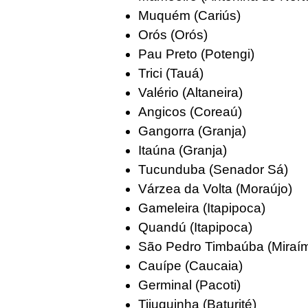
Muquém (Cariús)
Orós (Orós)
Pau Preto (Potengi)
Trici (Tauá)
Valério (Altaneira)
Angicos (Coreaú)
Gangorra (Granja)
Itaúna (Granja)
Tucunduba (Senador Sá)
Várzea da Volta (Moraújo)
Gameleira (Itapipoca)
Quandú (Itapipoca)
São Pedro Timbaúba (Miraí
Cauípe (Caucaia)
Germinal (Pacoti)
Tijuquinha (Baturité)